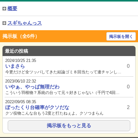
概要
スギちゃんっス
掲示板（全6件）
掲示板を開く
最近の投稿
2024/10/25 21:35
いまさら
0
今更だけど全ツッパしてきた結論ゴミ８回当たって連チャンしたの１回最高３連4回連続３秒外したから完全に台の傾き次第かな...
2023/06/10 22:32
いやぁ、やっぱ無理だわ
0
こういう羽根物？系統の台って元々好きじゃない（千円で4回ったらかなり良い、とかそういうデジパチと比べて全然回らないのが嫌...
2022/09/05 08:35
ぼったくり台確率がクソだな
2
クソ役物こんな台もう2度と打たねぇよ。クソつまらん
掲示板をもっと見る