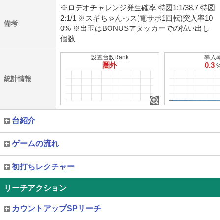
※ロデオチャレンジ発生確率 特図1:1/38.7 特図
2:1/1 ※スギちゃんっス(電サポ1回転)突入率10
備考
0% ※出玉はBONUSアタッカーでの払い出し
個数
設置台数Rank
導入
圏外
0.3
統計情報
台紹介
ゲームの流れ
初打ちレクチャー
リーチアクション
カウントアップSPリーチ