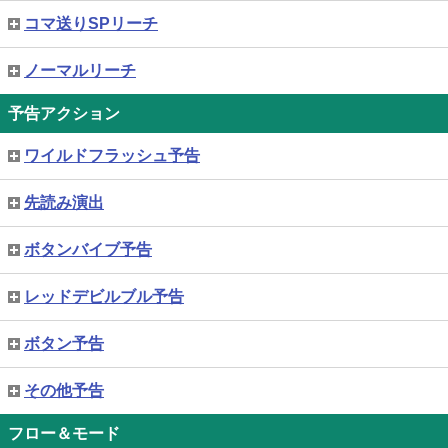
コマ送りSPリーチ
ノーマルリーチ
予告アクション
ワイルドフラッシュ予告
先読み演出
ボタンバイブ予告
レッドデビルブル予告
ボタン予告
その他予告
フロー＆モード