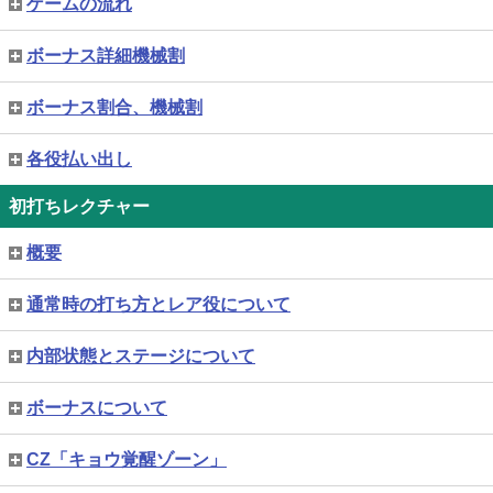
ゲームの流れ
ボーナス詳細機械割
ボーナス割合、機械割
各役払い出し
初打ちレクチャー
概要
通常時の打ち方とレア役について
内部状態とステージについて
ボーナスについて
CZ「キョウ覚醒ゾーン」