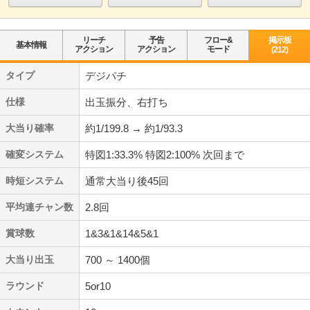
リーチ
予告
フロー&
掲示板
基本情報
アクション
アクション
モード
(212)
タイプ
デジパチ
仕様
出玉振分、右打ち
大当り確率
約1/199.8 → 約1/93.3
確変システム
特図1:33.3% 特図2:100% 次回まで
時短システム
通常大当り後45回
平均連チャン数
2.8回
賞球数
1&3&1&14&5&1
大当り出玉
700 ～ 1400個
ラウンド
5or10