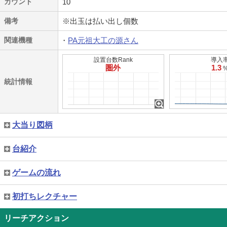
カウント
10
備考
※出玉は払い出し個数
関連機種
PA元祖大工の源さん
設置台数Rank
導入
圏外
1.3
統計情報
大当り図柄
台紹介
ゲームの流れ
初打ちレクチャー
リーチアクション