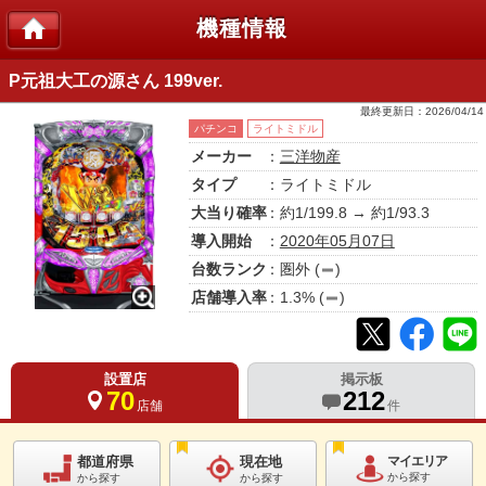
機種情報
P元祖大工の源さん 199ver.
最終更新日：
2026/04/14
パチンコ
ライトミドル
メーカー
：
三洋物産
タイプ
：ライトミドル
大当り確率
：約1/199.8 → 約1/93.3
導入開始
：
2020年05月07日
台数ランク
：
圏外
(
)
店舗導入率
：
1.3
% (
)
設置店
掲示板
70
212
店舗
件
都道府県
現在地
マイエリア
から探す
から探す
から探す