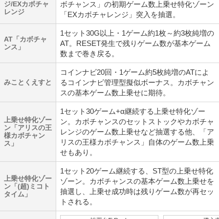
ジ/EXカボチャ
ボチャンス」の初期ゲーム数上乗せ特化ゾーン
レンジ
「EXカボチャレンジ」突入を抽選。
1セット30G以上・1ゲーム約1枚～約3枚純増の
AT「カボチャ
AT。RESET発生で残りゲーム数が基本ゲーム
ンス」
数まで巻き戻る。
コインナビ20回・1ゲーム約5枚純増のATによ
みことくえすと
るコインナビ管理型擬似ボーナス。カボチャン
スの基本ゲーム数上乗せに期待。
1セット30ゲーム+α継続する上乗せ特化ゾー
上乗せ特化ゾー
ン。カボチャンスのセットストックやカボチャ
ン「アリスの王
レンジのゲーム数上乗せなど抽選する他、「ア
様カボチャン
リスの王様カボチャンス」自体のゲーム数上乗
ス」
せもあり。
1セット20ゲーム継続する、ST型の上乗せ特化
上乗せ特化ゾー
ゾーン。カボチャンスの基本ゲーム数上乗せを
ン「(超)ミコト
抽選し、上乗せ成功時は残りゲーム数が再セッ
タイム」
トされる。