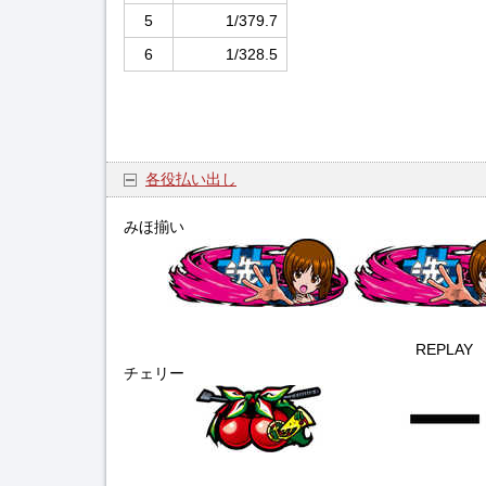
5
1/379.7
6
1/328.5
各役払い出し
みほ揃い
REPLAY
チェリー