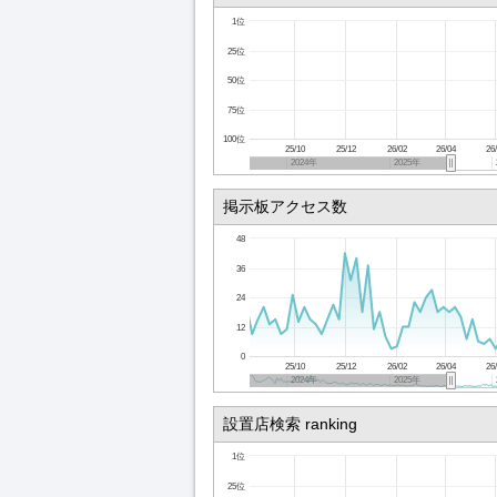
1位
25位
50位
75位
100位
25/10
25/12
26/02
26/04
26
2024年
2025年
掲示板アクセス数
48
36
24
12
0
25/10
25/12
26/02
26/04
26
2024年
2025年
設置店検索 ranking
1位
25位