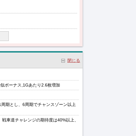
閉じる
擬似ボーナス,1Gあたり2.6枚増加
を1周期とし、6周期でチャンスゾーン以上
。戦車道チャレンジの期待度は40%以上、