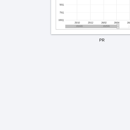
50位
75位
100位
25/10
25/12
26/02
26/04
26
2024年
2025年
PR