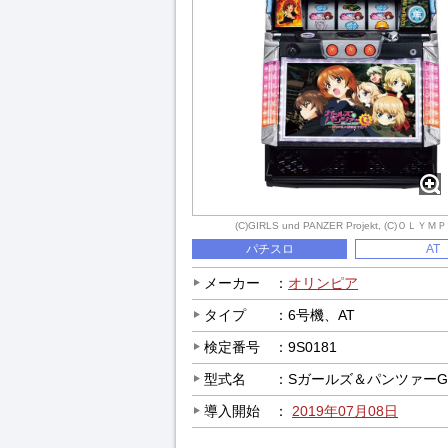
(C)GIRLS und PANZER Projekt, (C)ＯＬＹ
パチスロ
AT
メーカー ：
オリンピア
タイプ ：
6号機、AT
検定番号 ：9S0181
型式名 ：
Sガールズ＆パンツァーG
導入開始 ：
2019年07月08日