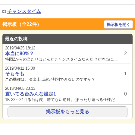
チャンスタイム
掲示板（全22件）
掲示板を開く
最近の投稿
2019/04/25 18:12
本当に80%？
2
特図2からの当たりほとんどチャンスタイムなんだけど本当にら80ある？体感逆としか思えないんだけど...
2019/04/11 15:00
そもそも
1
この機種は、演出上は設定判別できないのですか？
2019/04/05 23:13
置いてる台みんな設定1
0
1K 22～24回る台は罠。勝てない絶対。(まったり遊べる仕様だが、 ハマれば取り返しがつかない闇の遊戯)これで1K 1...
掲示板をもっと見る