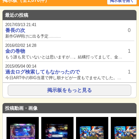
掲示板（全1,076件）
掲示板を開く
最近の投稿
2017/03/13 21:41
番長の次
0
新作GW明けに出る予定..........
2016/02/02 14:28
金の巻物
1
もう誰も見ていないとは思いますが…。結構打ってまして、金の巻物でハズれた事は1回もありませんでした。確定レベルだと思って...
2015/05/04 00:14
過去ログ検索してもなかったので
1
今日ART中のBIG当選で押し順ナビが一度もでませんでした。何か恩恵があるのかな？って思ったんですけど、上乗せも１０のみ...
掲示板をもっと見る
投稿動画・画像