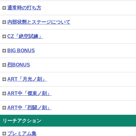
通常時の打ち方
内部状態とステージについて
CZ「絶空試練」
BIG BONUS
烈BONUS
ART「月光ノ刻」
ART中「傑束ノ刻」
ART中「烈闘ノ刻」
リーチアクション
プレミアム集