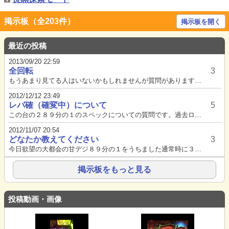
掲示板（全203件）
掲示板を開く
最近の投稿
2013/09/20 22:59
全回転
3
もうあまり見てる人はいないかもしれませんが質問があります。最近ずっと甘を打ってるのですが、今まで通常と時短の虹保留、アイ...
2012/12/12 23:49
レバ確（確変中）について
5
この台の２８９分の１のスペックについての質問です。過去ログに出てたらすいませんが確変中のレバ確を教えてください＞＜今日、...
2012/11/07 20:54
どなたか教えてください
3
今日欲望の大都会の甘デジ８９分の１をうちました通常時に３，７で当たったのですが６RでしたSTとモグロ探索でも３，７であた...
掲示板をもっと見る
投稿動画・画像