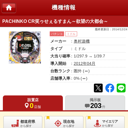
機種情報
PACHINKO CR笑ゥせぇるすまん～欲望の大都会～
最終更新日：
2014/12/24
パチンコ
ミドル
メーカー
：
奥村遊機
タイプ
：ミドル
大当り確率
：1/297.9 → 1/39.7
導入開始
：
2012年04月
台数ランク
：
圏外
(
)
店舗導入率
：
0
% (
)
設置店
掲示板
0
203
店舗
件
都道府県
現在地
マイエリア
から探す
から探す
から探す