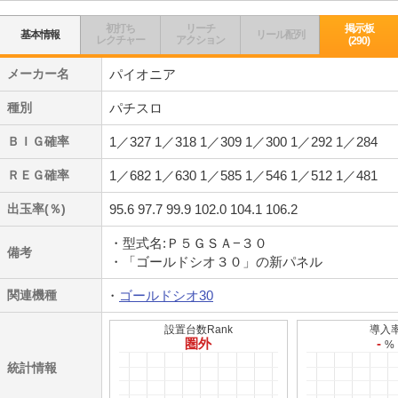
初打ち
リーチ
掲示板
基本情報
リール配列
レクチャー
アクション
(290)
メーカー名
パイオニア
種別
パチスロ
ＢＩＧ確率
1／327 1／318 1／309 1／300 1／292 1／284
ＲＥＧ確率
1／682 1／630 1／585 1／546 1／512 1／481
出玉率(％)
95.6 97.7 99.9 102.0 104.1 106.2
・型式名:Ｐ５ＧＳＡ−３０
備考
・「ゴールドシオ３０」の新パネル
関連機種
ゴールドシオ30
設置台数Rank
導入
圏外
-
%
統計情報