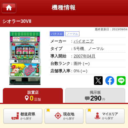
機種情報
シオラー30VII
最終更新日：
2013/09/04
パチスロ
ノーマル
メーカー
：
パイオニア
タイプ
：5号機、ノーマル
導入開始
：
2007年04月
台数ランク
：
圏外
(
)
店舗導入率
：
0
% (
)
設置店
掲示板
0
290
店舗
件
都道府県
現在地
マイエリア
から探す
から探す
から探す