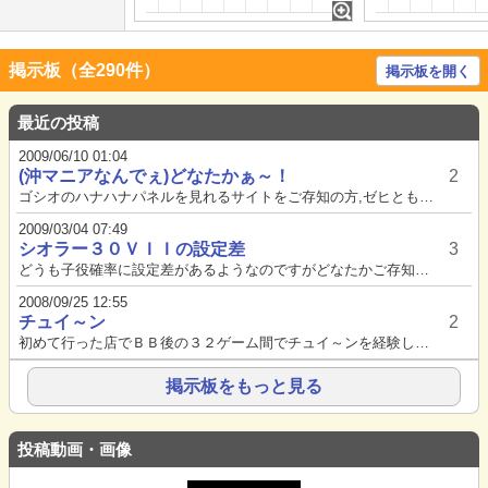
掲示板（全290件）
掲示板を開く
最近の投稿
2009/06/10 01:04
(沖マニアなんでぇ)どなたかぁ～！
2
ゴシオのハナハナパネルを見れるサイトをご存知の方,ゼヒともご一報くださいませませ・・・【さっき,唯一の設...
2009/03/04 07:49
シオラー３０ＶＩＩの設定差
3
どうも子役確率に設定差があるようなのですがどなたかご存知の方いませんか？今日高設定らしき台に座ったら336枚で340Ｇも...
2008/09/25 12:55
チュイ～ン
2
初めて行った店でＢＢ後の３２ゲーム間でチュイ～ンを経験しました。今まで行ってた店ではどこにもなかったのでシオラーに復活で...
掲示板をもっと見る
投稿動画・画像