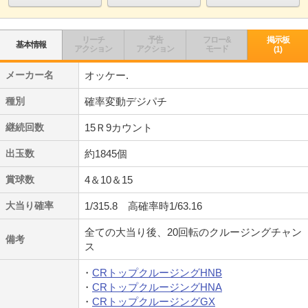
リーチ
予告
フロー&
掲示板
基本情報
アクション
アクション
モード
(1)
メーカー名
オッケー.
種別
確率変動デジパチ
継続回数
15Ｒ9カウント
出玉数
約1845個
賞球数
4＆10＆15
大当り確率
1/315.8 高確率時1/63.16
全ての大当り後、20回転のクルージングチャン
備考
ス
CRトップクルージングHNB
CRトップクルージングHNA
CRトップクルージングGX