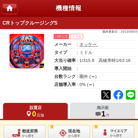
機種情報
CRトップクルージングS
最終更新日：
2013/09/04
パチンコ
ミドル
メーカー
：
オッケー.
タイプ
：ミドル
大当り確率
：1/315.8 高確率時1/63.16
導入開始
：
台数ランク
：
圏外
(
)
店舗導入率
：
0
% (
)
設置店
掲示板
0
1
店舗
件
都道府県
現在地
マイエリア
から探す
から探す
から探す