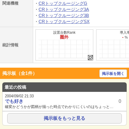
関連機種
CRトップクルージングG
CRトップクルージング3A
CRトップクルージング3B
CRトップクルージングSX
設置台数Rank
導入
圏外
-
%
統計情報
掲示板（全1件）
掲示板を開く
最近の投稿
2004/09/02 21:33
でも好き
0
確変かどうかが図柄が揃った時点でわかりにくいのはちょっと戴けません。確変中に確変図柄（っぽいもの）が揃ったと思ったら後抽...
掲示板をもっと見る