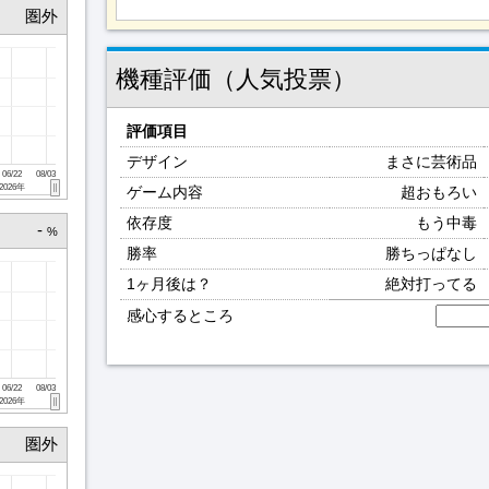
圏外
機種評価（人気投票）
評価項目
デザイン
まさに芸術品
06/22
08/03
2026年
ゲーム内容
超おもろい
依存度
もう中毒
-
%
勝率
勝ちっぱなし
1ヶ月後は？
絶対打ってる
感心するところ
06/22
08/03
2026年
圏外