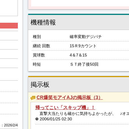
機種情報
種別
確率変動デジパチ
継続 回数
15Ｒ9カウント
賞球数
4＆7＆15
時短
ＳＴ終了後50回
掲示板
CR爆笑モアイAJの掲示板（3）
帰ってこい「スキップ機」！
2006/01/25 02:30
2026/2/4