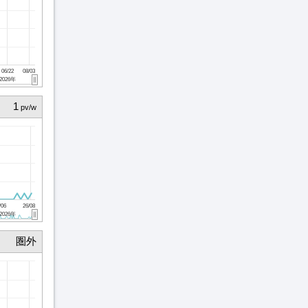
06/22
08/03
2026年
1
pv/w
/06
26/08
2026年
圏外