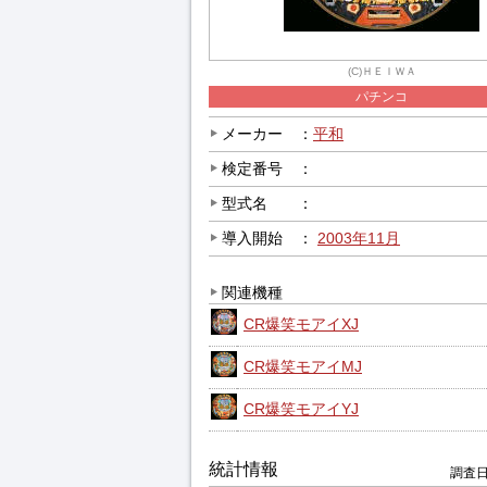
(C)ＨＥＩＷＡ
パチンコ
メーカー ：
平和
検定番号 ：
型式名 ：
導入開始 ：
2003年11月
関連機種
CR爆笑モアイXJ
CR爆笑モアイMJ
CR爆笑モアイYJ
統計情報
調査日：