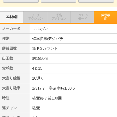
リーチ
予告
フロー&
掲示板
基本情報
アクション
アクション
モード
(3)
メーカー名
マルホン
種別
確率変動デジパチ
継続回数
15Ｒ9カウント
出玉数
約1850個
賞球数
4＆15
大当り絵柄
10通り
大当り確率
1/317.7 高確率時1/59.6
時短
確変終了後100回
連チャン
確変