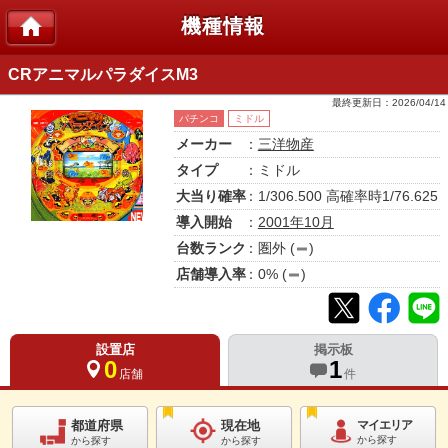
機種情報
CRアニマルパラダイスM3
最終更新日：
2026/04/14
パチンコ
ミドル
メーカー
：
三洋物産
タイプ
：ミドル
大当り確率
：1/306.500 高確率時1/76.625
導入開始
：
2001年10月
台数ランク
：
圏外
(
)
店舗導入率
：
0
% (
)
設置店
掲示板
0
1
店舗
件
都道府県
現在地
マイエリア
から探す
から探す
から探す