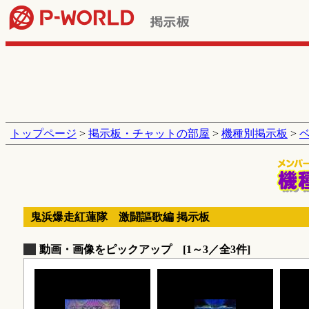
トップページ
>
掲示板・チャットの部屋
>
機種別掲示板
>
鬼浜爆走紅蓮隊 激闘謳歌編 掲示板
動画・画像をピックアップ [1～3／全3件]