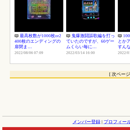
最高枚数が1000枚or2
鬼爆激闘謳歌編を打っ
1
400枚のエンディングの
ていたのですが、60ゲー
とか
扉閉ま…
ムくらい毎に…
すん
2022/08/06 07:09
2022/03/14 16:00
2022/0
[ 次ペー
メンバー登録
|
プロフィー