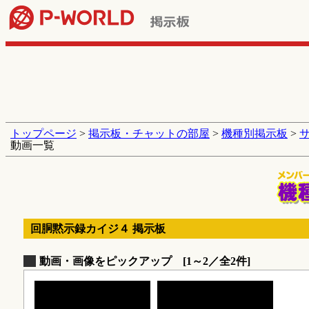
トップページ
>
掲示板・チャットの部屋
>
機種別掲示板
>
動画一覧
回胴黙示録カイジ４ 掲示板
動画・画像をピックアップ [1～2／全2件]