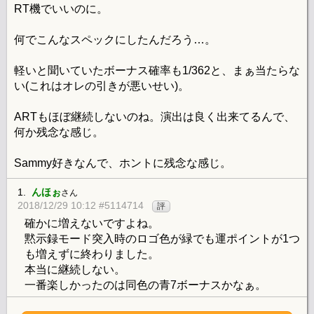
RT機でいいのに。
何でこんなスペックにしたんだろう…。
軽いと聞いていたボーナス確率も1/362と、まぁ当たらな
い(これはオレの引きが悪いせい)。
ARTもほぼ継続しないのね。演出は良く出来てるんで、
何か残念な感じ。
Sammy好きなんで、ホントに残念な感じ。
1.
んほぉ
さん
2018/12/29 10:12 #5114714
評
確かに増えないですよね。
黙示録モード突入時のロゴ色が緑でも運ポイントが1つ
も増えずに終わりました。
本当に継続しない。
一番楽しかったのは同色の青7ボーナスかなぁ。