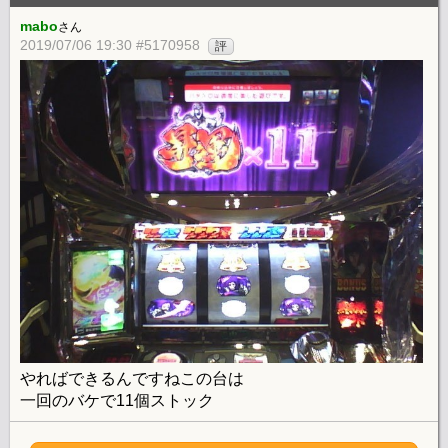
mabo
さん
2019/07/06 19:30 #5170958
評
やればできるんですねこの台は
一回のバケで11個ストック