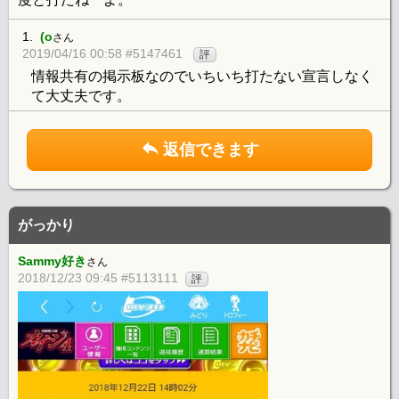
1.
(o
さん
2019/04/16 00:58 #5147461
評
情報共有の掲示板なのでいちいち打たない宣言しなく
て大丈夫です。
返信できます
がっかり
Sammy好き
さん
2018/12/23 09:45 #5113111
評