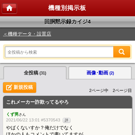
機種別掲示板
回胴黙示録カイジ4
＜機種データ・設置店
全投稿
画像･動画
(31)
(2)
新規投稿
2ページ中 2ページ目
これメーカー詐欺ってるやろ
くず男
さん
2021/06/22 13:01 #5370543
評
やばくないすか？俺だけでなく
ほかの人もコメントで書いてますが