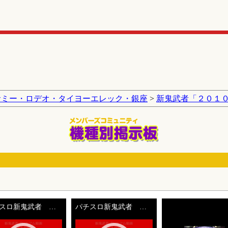
サミー・ロデオ・タイヨーエレック・銀座
>
新鬼武者「２０１
パチスロ新鬼武者 柳生十兵衛茜 頭回転プレミア
パチスロ新鬼武者 柳生十兵衛茜 頭回転プレミア