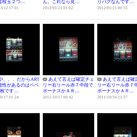
は桜玉２つ…
ん。これなら見…
りバグなんです…
3/12 17:01
2012/01/21 01:02
2012/01/21 00:55
や、、、だからART
あえて言えば確定チェ
あえて言えば確
能性があるのはベベ
リー右リール赤７中段で
リー右リール赤７
1枚です…
ボーナスかＡＲ…
ボーナスかＡＲ…
0/17 01:24
2011/10/17 00:42
2011/10/16 23:57