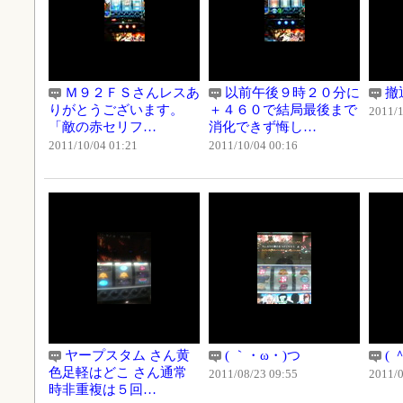
Ｍ９２ＦＳさんレスあ
以前午後９時２０分に
撤
りがとうございます。
＋４６０で結局最後まで
2011/1
「敵の赤セリフ…
消化できず悔し…
2011/10/04 01:21
2011/10/04 00:16
ヤープスタム さん黄
( ｀・ω・)つ
( 
色足軽はどこ さん通常
2011/08/23 09:55
2011/0
時非重複は５回…