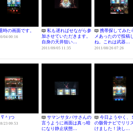
退時の画面です。
私も遅ればせながら参
携帯探してみた
加させていただきます。
メあったので投稿
0/04 00:16
自身の天井狙い…
ね。これは武器…
2011/09/05 11:35
2011/08/26 07:26
＾∇＾)つ
サマンサタバサさんの
今日ようやく、
言うように画面は真っ暗
の骸骨ナビでリリ
8/23 09:53
になり静止状態…
けました！決し…