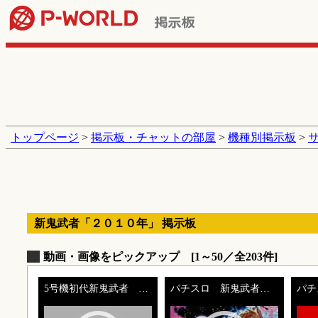
トップページ
>
掲示板・チャットの部屋
>
機種別掲示板
>
新鬼武者「２０１０年」 掲示板
動画・画像をピックアップ [1～50／全203件]
5号機初代新鬼武者 血戦島原演出
パチスロ 新鬼武者 機種PV