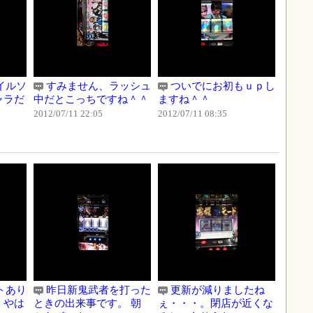
イルソ
すみません、ラッシュ
ついでにお初もｕｐし
ャラだ
中だとこっちですね＾＾
ますね＾＾
2012/07/11 22:05
2012/07/11 08:35
トあり
昨日新鬼武者を打った
更新が減りましたね
。やは
ときの出来事です。 朝
ぇ・・・。閉店が近くな