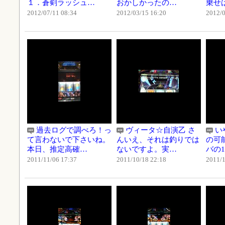
１．蒼剣ラッシュ…
おかしかったの…
乗せ
2012/07/11 08:34
2012/03/15 16:20
2012/0
過去ログで調べろ！っ
ヴィータ☆自演乙 さ
い
て言わないで下さいね。
んいえ、それは釣りでは
の可
本日、推定高確…
ないですよ。実…
バの
2011/11/06 17:37
2011/10/18 22:18
2011/1