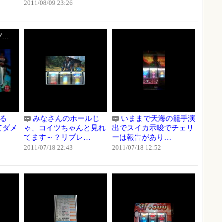
2011/08/09 23:26
パチスロ新鬼武者プレミア
ある
みなさんのホールじ
いままで天海の籠手演
てダメ
ゃ、コイツちゃんと見れ
出でスイカ示唆でチェリ
てます～？リプレ…
ーは報告があり…
2011/07/18 22:43
2011/07/18 12:52