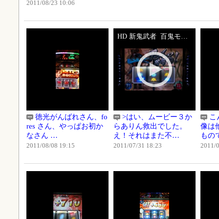
2011/08/23 10:06
HD 新鬼武者 百鬼モード 千鬼モード 覚醒モード
徳光がんばれさん、fo
>はい、ムービー３か
こ
res さん、やっぱお初か
らありん救出でした。
像は
なさん …
え！それはまた不…
もの
2011/08/08 19:15
2011/07/31 18:23
2011/0