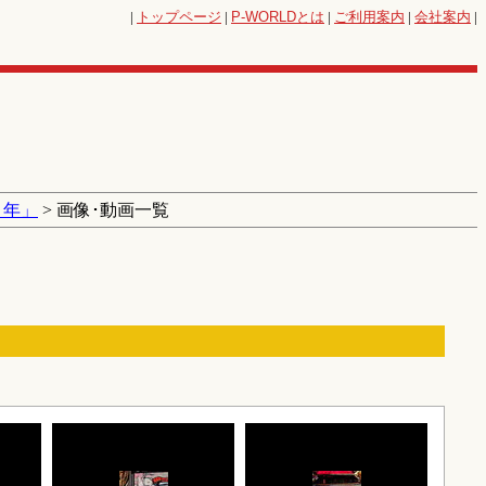
|
トップページ
|
P-WORLD
とは
|
ご利用案内
|
会社案内
|
０年」
> 画像･動画一覧