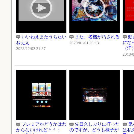
いいねえまたうちたい
また、名機が汚される
動
ねええ
にな
2020/01/01 20:13
（汗
2023/12/02 21:37
2013/0
プレミアかどうかはわ
先日久しぶりに打った
鬼
からないけれど＾＾；
のですが、どうも様子が
は私