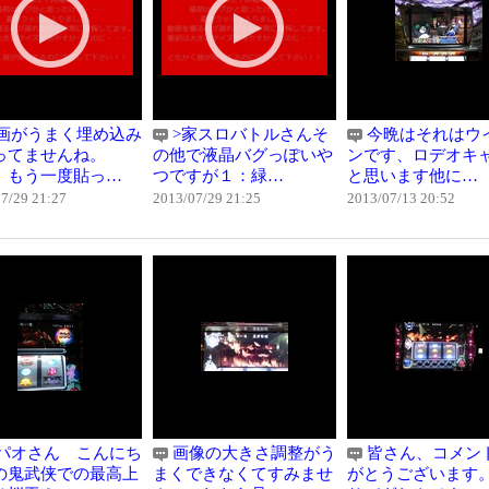
画がうまく埋め込み
>家スロバトルさんそ
今晩はそれはウ
ってませんね。
の他で液晶バグっぽいや
ンです、ロデオキ
）もう一度貼っ…
つですが１：緑…
と思います他に…
7/29 21:27
2013/07/29 21:25
2013/07/13 20:52
パオさん こんにち
画像の大きさ調整がう
皆さん、コメン
の鬼武侠での最高上
まくできなくてすみませ
がとうございます