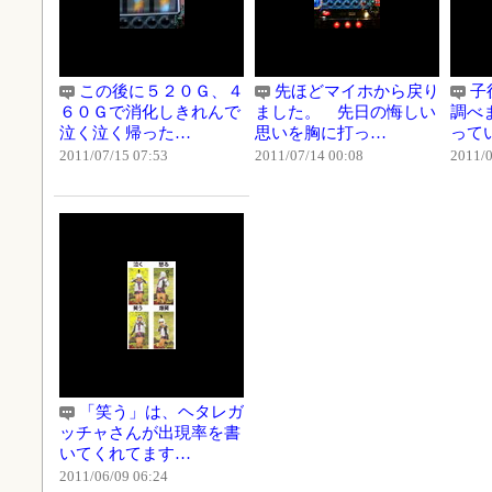
この後に５２０Ｇ、４
先ほどマイホから戻り
子
６０Ｇで消化しきれんで
ました。 先日の悔しい
調べ
泣く泣く帰った…
思いを胸に打っ…
って
2011/07/15 07:53
2011/07/14 00:08
2011/0
「笑う」は、ヘタレガ
ッチャさんが出現率を書
いてくれてます…
2011/06/09 06:24