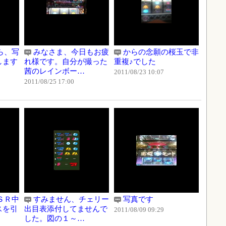
ら、写
みなさま、今日もお疲
からの念願の桜玉で非
します
れ様です。自分が撮った
重複♪でした
茜のレインボー…
2011/08/23 10:07
2011/08/25 17:00
ＳＲ中
すみません、チェリー
写真です
スを引
出目表添付してませんで
2011/08/09 09:29
した。図の１～…