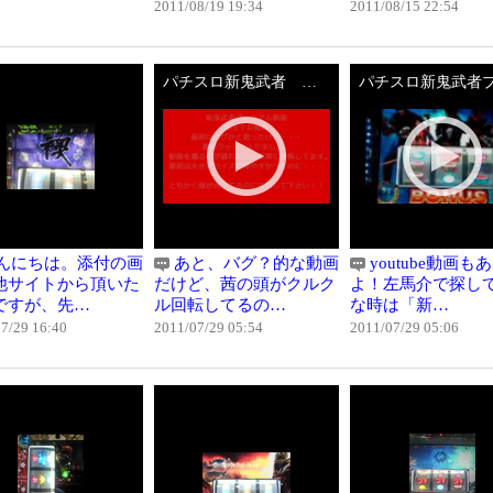
2011/08/19 19:34
2011/08/15 22:54
パチスロ新鬼武者 柳生十兵衛茜 頭回転プレミア
んにちは。添付の画
あと、バグ？的な動画
youtube動画も
他サイトから頂いた
だけど、茜の頭がクルク
よ！左馬介で探し
ですが、先…
ル回転してるの…
な時は「新…
7/29 16:40
2011/07/29 05:54
2011/07/29 05:06