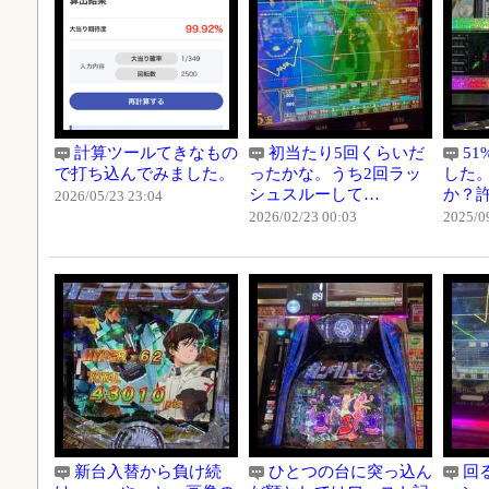
計算ツールてきなもの
初当たり5回くらいだ
5
で打ち込んでみました。
ったかな。うち2回ラッ
した
シュスルーして…
か？
2026/05/23 23:04
2026/02/23 00:03
2025/0
新台入替から負け続
ひとつの台に突っ込ん
回