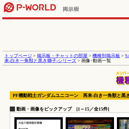
トップページ
>
掲示板・チャットの部屋
>
機種別掲示板
>
来‐白き一角獣と黒き獅子‐シリーズ
> 画像･動画一覧
PF機動戦士ガンダムユニコーン 再来‐白き一角獣と黒き
動画・画像をピックアップ [1～15／全15件]