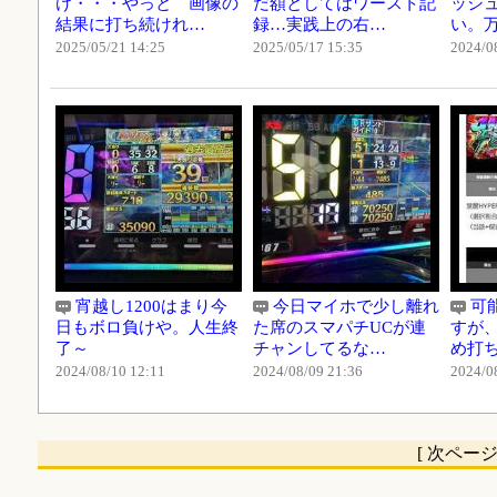
け・・・やっと 画像の
だ額としてはワースト記
ッシ
結果に打ち続けれ…
録…実践上の右…
い。
2025/05/21 14:25
2025/05/17 15:35
2024/0
宵越し1200はまり今
今日マイホで少し離れ
可
日もボロ負けや。人生終
た席のスマパチUCが連
すが
了～
チャンしてるな…
め打
2024/08/10 12:11
2024/08/09 21:36
2024/0
[ 次ペー