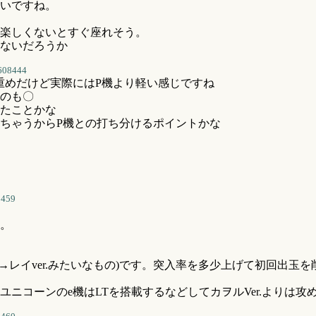
いですね。
楽しくないとすぐ座れそう。
ないだろうか
608444
重めだけど実際にはP機より軽い感じですね
のも〇
ったことかな
ちゃうからP機との打ち分けるポイントかな
8459
。
→レイver.みたいなもの)です。突入率を多少上げて初回出玉
ユニコーンのe機はLTを搭載するなどしてカヲルVer.よりは攻