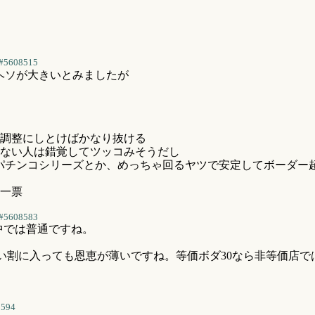
#5608515
ヘソが大きいとみましたが
5
の調整にしとけばかなり抜ける
ない人は錯覚してツッコみそうだし
るパチンコシリーズとか、めっちゃ回るヤツで安定してボーダー
一票
#5608583
の中では普通ですね。
い割に入っても恩恵が薄いですね。等価ボダ30なら非等価店で
8594