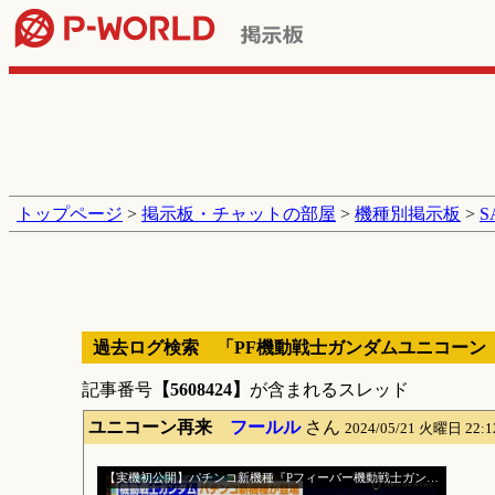
トップページ
>
掲示板・チャットの部屋
>
機種別掲示板
>
過去ログ検索 「PF機動戦士ガンダムユニコーン
記事番号
【5608424】
が含まれるスレッド
ユニコーン再来
フールル
さん
2024/05/21 火曜日 22:
【実機初公開】パチンコ新機種『Pフィーバー機動戦士ガンダムユニコーン 再来-白き一角獣と黒き獅子-』登場 SANKYO新機種発表会