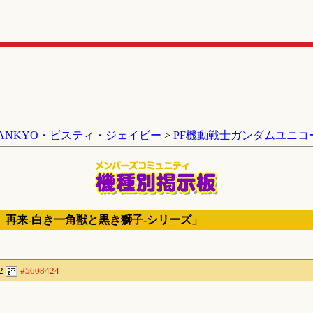
SANKYO・ビスティ・ジェイビー
>
PF機動戦士ガンダムユニコ
 再来‐白き一角獣と黒き獅子‐シリーズ」
12
#5608424