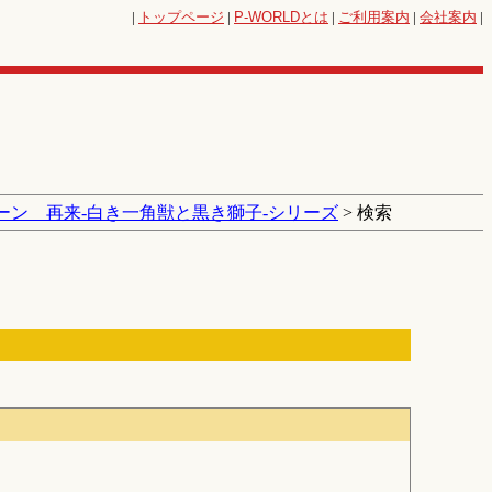
|
トップページ
|
P-WORLD
とは
|
ご利用案内
|
会社案内
|
ーン 再来‐白き一角獣と黒き獅子‐シリーズ
> 検索