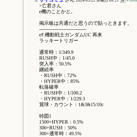
2024/05/22 水曜日 09:21
#560
>亡君さん
e機のことかと。
掲示板は共通だと思うので貼っときます。
-------------------------------
eF.機動戦士ガンダムUC 再来
ラッキートリガー
通常時：1/349.9
RUSH中：1/45.0
突入率：50.5%
継続率
・RUSH中：72%
・HYPER中：85%
転落確率
・RUSH中：1/100.2
・HYPER中：1/229.3
賞球・カウント：1&3&15/10c
特図1
1500+HYPER：0.5%
300+RUSH：50%
300+通常時：49.5%