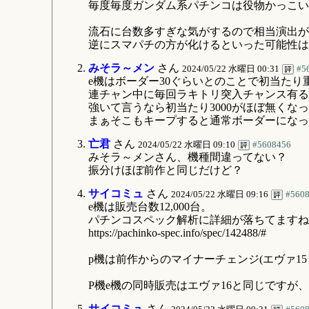
毎度毎度ガンダム系パチンコは役物かっこい
流石に台数多すぎな気がするので相当演出が
逆にスマパチの方が化けるといった可能性は
みそラ～メン
さん
2024/05/22 水曜日 00:31
#5
e機はボーダー30ぐらいとのことで初当たり
連チャン中に毎回ラキトリ突入チャンス有る
強いて言うなら初当たり3000がほぼ無くな
まぁそこもキープすると通常ボーダーになっ
亡君
さん
2024/05/22 水曜日 09:10
#5608456
みそラ～メンさん、機種間違ってない？
振分けほぼ前作と同じだけど？
サイコミュ
さん
2024/05/22 水曜日 09:16
#560
e機は販売台数12,000台。
パチンコスペック解析に詳細が落ちてますね
https://pachinko-spec.info/spec/142488/#
p機は前作からのマイナーチェンジ(エヴァ15
P機e機の同時販売はエヴァ16と同じですが、
サイコミュ
さん