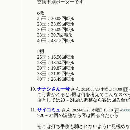
交換率別ボーダーです。
e機
25玉：30.08回転/k
28玉：33.69回転/k
30玉：36.09回転/k
33玉：39.7回転/k
40玉：48.12回転/k
P機
25玉：16.56回転/k
28玉：18.54回転/k
30玉：19.87回転/k
33玉：21.85回転/k
40玉：26.49回転/k
ナナシさん一号
さん
2024/05/23 木曜日 14:09
こう書かれるとe機は何を考えてこんなスペ
店としては20～24回の調整なら客は回る台
サイコミュ
さん
2024/05/23 木曜日 16:10
#560
>20～24回の調整なら客は回る台だから
そこは打ち手側も騙されないように見極めな