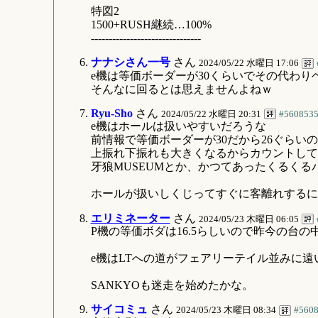
特図2
1500+RUSH継続…100%
-------------------------------
ナナシさん一号
さん
2024/05/22 水曜日 17:06
e機は等価ボーダーが30くらいでその代わり
そんなに回るとは思えませんよねｗ
Ryu-Sho
さん
2024/05/22 水曜日 20:31
#560853
e機はホールは扱いやすいだろうな
前情報で等価ボーダーが30だから26ぐらい
上振れ下振れも大きくなるからカウントして
牙狼MUSEUMとか、かつてあったくるく
ホールが扱いしくじってすぐに客離れするに
エリミネーター
さん
2024/05/23 木曜日 06:05
P機の等価ボダは16.5らしいので昨今の台
e機はLTへの道がフェアリーテイル並みに遠
SANKYOも迷走を始めたかな。
サイコミュ
さん
2024/05/23 木曜日 08:34
#560