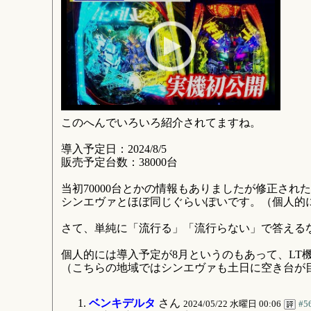
このへんでいろいろ紹介されてますね。
導入予定日：2024/8/5
販売予定台数：38000台
当初70000台とかの情報もありましたが修正され
シンエヴァとほぼ同じぐらいぽいです。（個人的
さて、単純に「流行る」「流行らない」で答える
個人的には導入予定が8月というのもあって、LT
（こちらの地域ではシンエヴァも土日に空き台が
ベンキデルタ
さん
2024/05/22 水曜日 00:06
#5