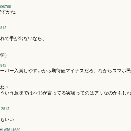
608768
ですかね。
8845
れて手が出ないなら、
笑）
8849
ーバー入賞しやすいから期待値マイナスだろ。ながらスマホ民
ゃね？
ういう意味では>>13が言ってる実験ってのはアリなのかもし
12815
でもいい
#5614689