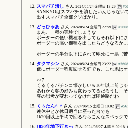
スマパチ潰し
さん
2024/05/24 金曜日 13:29
#5
SANKYOはスマパチを潰したいんじゃない
出すスマパチ全部クソばかり。
どっひゃあ
さん
2024/05/24 金曜日 22:59
#560
まあ、一種の実験でしょうな
ボーダーの低い機種を出してもそれ以下にさ
ボーダーの高い機種を出したらどうなるか…
ボーダーの半分以下にされて即死に一票（苦
タクマシン
さん
2024/05/24 金曜日 23:22
#560
仮にボーダー程度回せる釘でも、これ系はオ
>>7
くるくるパチンコ懐かしいｗ10年以上前じ
あれから客の好みも変わってるだろうし、そ
客の思考が変わってなければ即通路だわ
くぅたん^_^
さん
2024/06/15 土曜日 18:02
#56
連休中とか休日適当に座った台でも
1k20回以上平均で回るならこんなスペック
1050年地下行きっ
さん
2024/06/27 木曜日 02:18