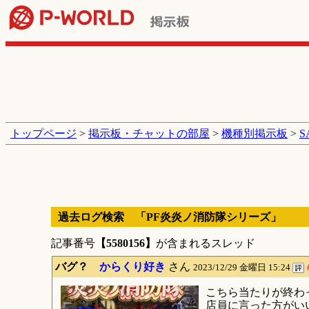
トップページ
>
掲示板・チャットの部屋
>
機種別掲示板
>
過去ログ検索 「PF炎炎ノ消防隊シリーズ」
記事番号
【5580156】
が含まれるスレッド
バグ？
からくり好き
さん
2023/12/29 金曜日 15:24
こちら当たりが終わ
店員に言った方がい