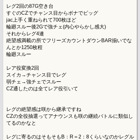
レグ2回の87G空き台
すぐのCZでチャンス目からボナでビッグ
jac上手く重ねられて700枚ほど
輪廻スルー後2Gで強チェ(内心やらかし感大)
それからレグ4連
絶望感満載の所でフリーズカウントダウンBAR揃いでな
んとか1250枚程
輪廻スルー
レア役変換2回
スイカ→チャンス目でレグ
弱チェ→強チェでスルー
CZ通したのは全てレア役引いて
レグの絶望感は咲から継承ですね
CZの全役抽選ってアナウンスも咲の継続バトルに類似し
てるのかなと
レグに寄るのはそもそもB：R＝2：8くらいなのかレグル