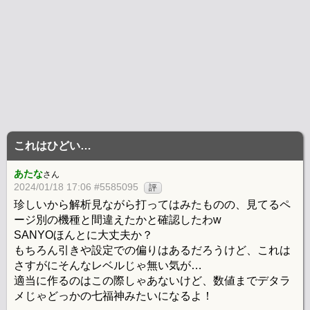
これはひどい…
あたな
さん
2024/01/18 17:06 #5585095
評
珍しいから解析見ながら打ってはみたものの、見てるペ
ージ別の機種と間違えたかと確認したわw
SANYOほんとに大丈夫か？
もちろん引きや設定での偏りはあるだろうけど、これは
さすがにそんなレベルじゃ無い気が…
適当に作るのはこの際しゃあないけど、数値までデタラ
メじゃどっかの七福神みたいになるよ！