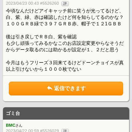
2023/04/23 00:43 #5526260
評
今頃なんだけどアイキャッチ前に笑うが光ってるけど、
白、紫、緑、赤は確認したけど何を知らしてるのかな？
１００ＧＲＢ緑で３９７ＧＲＢ赤、帽子で１２1ＧＢＢ
後は引き戻しでＲＢ白、紫を確認
も少し頑張ってみるかなこのお店設定変更やらなそうだ
からデータ取るのには助かるが設定が１、２だと思う
今月はもうフリーズ３回来てるけどドーンチョイスが真
以上引けないから１０００枚でない
返信できます
ゴミ台
BMC
さん
2023/04/22 00:59 #5526029
評