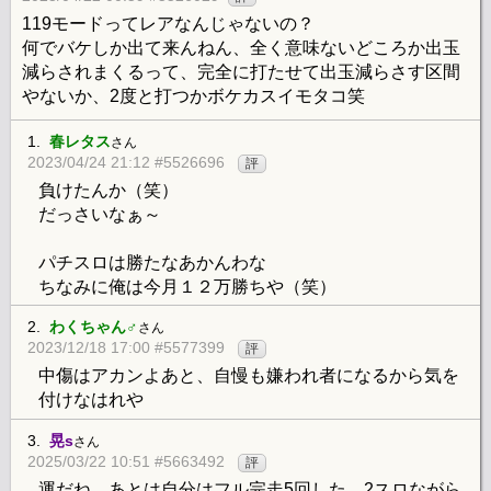
119モードってレアなんじゃないの？
何でバケしか出て来んねん、全く意味ないどころか出玉
減らされまくるって、完全に打たせて出玉減らさす区間
やないか、2度と打つかボケカスイモタコ笑
1.
春レタス
さん
2023/04/24 21:12 #5526696
評
負けたんか（笑）
だっさいなぁ～
パチスロは勝たなあかんわな
ちなみに俺は今月１２万勝ちや（笑）
2.
わくちゃん♂
さん
2023/12/18 17:00 #5577399
評
中傷はアカンよあと、自慢も嫌われ者になるから気を
付けなはれや
3.
晃s
さん
2025/03/22 10:51 #5663492
評
運だね、あとは自分はフル完走5回した、2スロながら