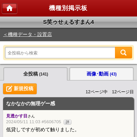
機種別掲示板
S笑ゥせぇるすまん4
＜機種データ・設置店
全投稿
画像･動画
(141)
(43)
新規投稿
12ページ中 12ページ目
なかなかの無理ゲー感
見透かす目
さん
2024/05/11 11:03 #5606705
評
低貸しですが初めて触りました。