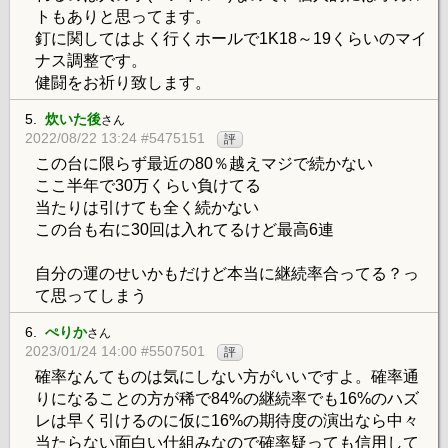
トもありと思ってます。
釘に関してはよく行くホールで1K18～19くらいのマイ
ナス調整です。
健闘をお祈り致します。
5.
炊いた後
さん
2022/08/22 13:24 #5475151
評
この台に限らず最近の80％越えマジで続かない
ここ半年で30万くらい負けてる
当たりは引けても全く続かない
この台も右に30回は入れてるけど最高6連
自分の運のせいかもだけど本当に継続率合ってる？っ
て思ってしまう
6.
ぺりか
さん
2023/01/24 14:00 #5507501
評
確率なんてものは気にしない方がいいですよ。確率通
りになることの方が稀で84%の継続率でも16%のハズ
レは早く引けるのに仮に16%の期待度の演出なら中々
当たらない面白い仕組みなので確率疑っても信用して