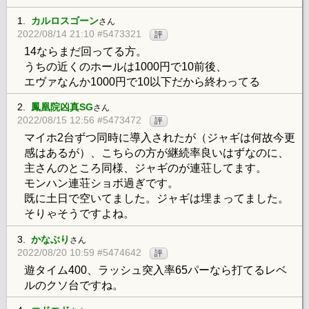
1.
カルロスゴーン
さん
2022/08/14 21:10 #5473321
評
14ならまだ回ってる方。
うちの近くのホールは1000円で10前後、
エヴァなんか1000円で10以下だから終わってる
2.
鳳凰院凶真SG
さん
2022/08/15 12:56 #5473472
評
マイホ2台ずつ同時に導入されたが（ジャギは何故今更
感はあるが）、こちらの方が継続率良いはずなのに、
主さんのところ同様、ジャギのが連荘してます。
モンハン連荘ショボ過ぎです。
既に土日で空いてました。ジャギは埋まってました。
そりゃそうですよね。
3.
かなぶり
さん
2022/08/20 10:59 #5474642
評
遊タイム400、ラッシュ突入率65パーなら打てるレベ
ルのクソ台ですね。