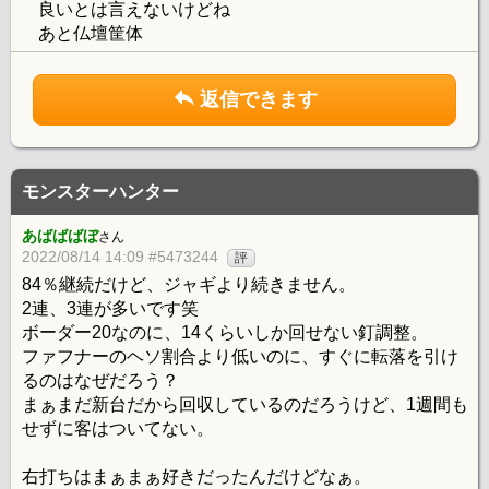
良いとは言えないけどね
あと仏壇筐体
返信できます
モンスターハンター
あばばばぼ
さん
2022/08/14 14:09 #5473244
評
84％継続だけど、ジャギより続きません。
2連、3連が多いです笑
ボーダー20なのに、14くらいしか回せない釘調整。
ファフナーのヘソ割合より低いのに、すぐに転落を引け
るのはなぜだろう？
まぁまだ新台だから回収しているのだろうけど、1週間も
せずに客はついてない。
右打ちはまぁまぁ好きだったんだけどなぁ。