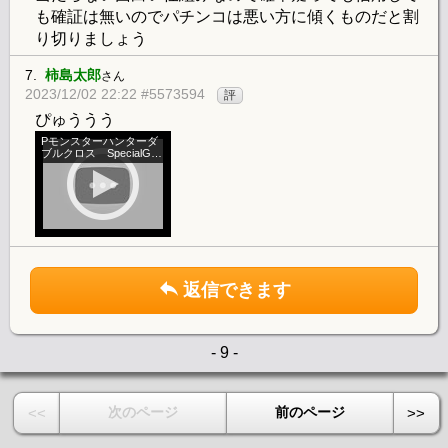
も確証は無いのでパチンコは悪い方に傾くものだと割
り切りましょう
7.
柿島太郎
さん
2023/12/02 22:22 #5573594
評
ぴゅううう
Pモンスターハンターダ
ブルクロス SpecialGuil
dQuest
返信できます
- 9 -
次のページ
前のページ
<<
>>