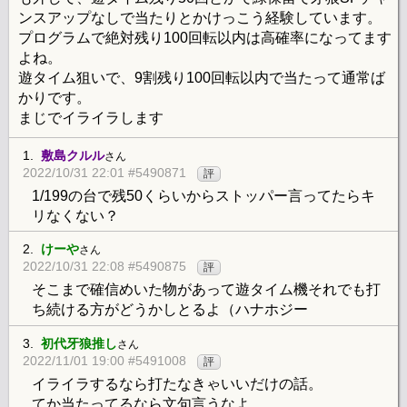
ンスアップなしで当たりとかけっこう経験しています。
プログラムで絶対残り100回転以内は高確率になってます
よね。
遊タイム狙いで、9割残り100回転以内で当たって通常ば
かりです。
まじでイライラします
1.
敷島クルル
さん
2022/10/31 22:01 #5490871
評
1/199の台で残50くらいからストッパー言ってたらキ
リなくない？
2.
けーや
さん
2022/10/31 22:08 #5490875
評
そこまで確信めいた物があって遊タイム機それでも打
ち続ける方がどうかしとるよ（ハナホジー
3.
初代牙狼推し
さん
2022/11/01 19:00 #5491008
評
イライラするなら打たなきゃいいだけの話。
てか当たってるなら文句言うなよ。