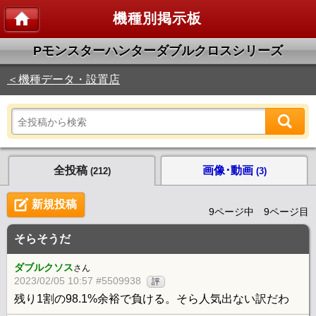
機種別掲示板
Pモンスターハンターダブルクロスシリーズ
＜機種データ・設置店
全投稿
画像･動画
(212)
(3)
新規投稿
9ページ中 9ページ目
そらそうだ
ダブルクソス
さん
2023/02/05 10:57 #5509938
評
残り1割の98.1%余裕で負ける。そら人気出ない訳だわ