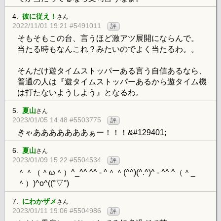
4.
彼に従え！
さん
2022/11/01 19:21 #5491011
評
そもそもこの台、言うほど激アツ展開にならんで。
当たる時もなんこれ？みたいのでよく当たるわ。。
そんだけ遊タイムストッパーある言う自信あるなら、
普通の人は『遊タイムストッパーあるから遊タイム機
は打たないようしよう』となるわ。
5.
夏山
さん
2023/01/05 14:48 #5503775
評
きゃあああああああぁー！！！&#129401;
6.
夏山
さん
2023/01/09 15:22 #5504534
評
＾＾（＾ω＾）^_^^ ^^ - ^＾＾(^^)(^.^)^ - ^^ ^（＾_
＾）)^o^((°▽°)
7.
にわかザメ
さん
2023/01/11 19:06 #5504986
評