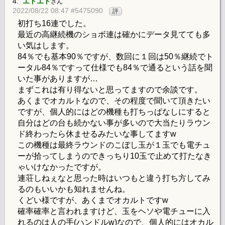
4.
エドエド
さん
2022/08/22 08:47 #5475090
評
初打ち16連でした。
最近の高継続機のショボ連は確かにデータ見てても多
い気はします。
84％でも基本90％ですが、数回に１回は50％継続でト
ータル84％ですって仕様でも84％で通るという話を聞
いた事がありますが…
まずこれは有り得ないと思ってますので余談です。
あくまでオカルトなので、その程度で聞いて頂きたい
ですが、個人的にはどの機種も打ちっぱなしにすると
自分はどの台も続かない事が多いので大当たりラウン
ド終わったら休ませるみたいな事してますw
この機種は最終ラウンドのこぼし玉が１玉でも電チュ
ーが拾ってしまうのできっちり10玉で止めて打たなき
ゃいけなかったですが。
連荘しねぇなと思った時はいつもと違う打ち方してみ
るのもいいかも知れませんね。
くどい様ですが、あくまでオカルトですw
確率確率と言われますけど、玉をヘソや電チューに入
れるのは人の手(ハンドルw)なので、個人的にはオカル