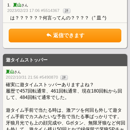
1.
夏山
さん
2023/02/23 17:06 #5514367
評
は？？？？？？何言ってんの？？？？（° 皿 ^)
返信できます
遊タイムストッパー
夏山
さん
2022/10/31 21:56 #5490870
評
確実に遊タイムストッパーありますよね？
履歴で457回転通常、461回転通常、現在180回転から回
して、484回転て通常でした。
遊タイム手前で当たる時は、激アツを何回も外して遊タ
イム手前でカスみたいな予告で当たる事ばっかりです。
牙狼月光でも上の顔完成や、Gボタン、無限牙狼など何回
も外して、遊タイム残り50回とかで緑保留で牙狼SPチャ