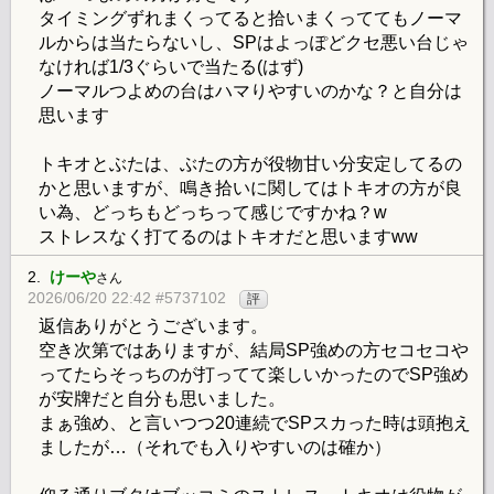
タイミングずれまくってると拾いまくっててもノーマ
ルからは当たらないし、SPはよっぽどクセ悪い台じゃ
なければ1/3ぐらいで当たる(はず)
ノーマルつよめの台はハマりやすいのかな？と自分は
思います
トキオとぶたは、ぶたの方が役物甘い分安定してるの
かと思いますが、鳴き拾いに関してはトキオの方が良
い為、どっちもどっちって感じですかね？w
ストレスなく打てるのはトキオだと思いますww
2.
けーや
さん
2026/06/20 22:42 #5737102
評
返信ありがとうございます。
空き次第ではありますが、結局SP強めの方セコセコや
ってたらそっちのが打ってて楽しいかったのでSP強め
が安牌だと自分も思いました。
まぁ強め、と言いつつ20連続でSPスカった時は頭抱え
ましたが…（それでも入りやすいのは確か）