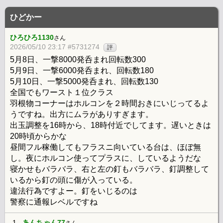
ひどかー
ひろひろ1130
さん
2026/05/10 23:17 #5731274
評
5月8日、一撃8000発呑まれ回転数300
5月9日、一撃6000発呑まれ、回転数180
5月10日、一撃5000発呑まれ、回転数130
全国でもワースト１位クラス
羽根物コーナーはホルコンを２時間おきにいじってるよ
うですね。出方にムラがありすぎます。
出玉調整を16時から、18時付近でしてます。遅いときは
20時頃からかな
昼間フル稼働してもフラスニ向いている台は、ほぼ無
し。夜にホルコン使ってプラスに、しているようだな
寝かせもバラバラ、右と左の釘もバラバラ、釘調整して
いるから釘の頭に傷が入っている。
違法行為ですよー。釘をいじるのは
警察に通報レベルですね
1.
あんちゃん77