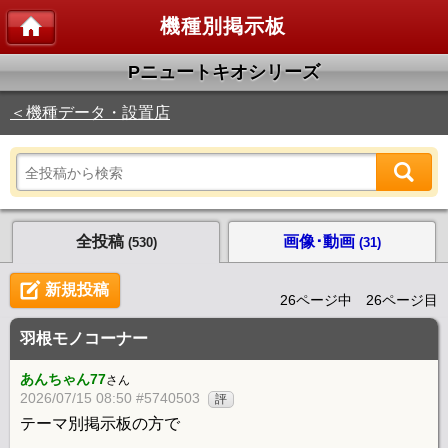
機種別掲示板
Pニュートキオシリーズ
＜機種データ・設置店
全投稿
画像･動画
(530)
(31)
新規投稿
26ページ中 26ページ目
羽根モノコーナー
あんちゃん77
さん
2026/07/15 08:50 #5740503
評
テーマ別掲示板の方で