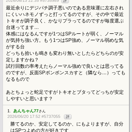
2026/06/13 22:35 #5735989
評
最近余りにデジパチ調子悪いのである意味運に左右され
にくいハネモノずっと打ってるのですが、その中で最近
トキオが調子良く、かなりプラってるのですが毎度選ぶ
台迷ってます…
体感にはなるんですが1つはSPルートが弱く、ノーマル
が気持ち強い方。もう1つはSP強め、ノーマル弱めな気
がする台
どっちも拾いも鳴きも変わり無いとしたらどちらのが安
定しますかね？
試行回数の率考えたらノーマル強めで良いとは思ってる
のですが、反面SPボンボンスカすと（隣なら…）っても
なるもので
あとちょっと蛇足ですがトキオとブタってどっちが安定
しやすいと思います？
1.
あんちゃん77
さん
2026/06/20 17:52 #5737055
評
勝てるのか、安定してるのか、にもよりますが、自分
はSPつよめの方が好きです