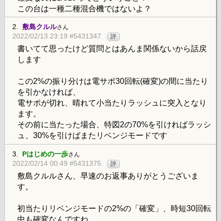
この台は一種二種混合機ではないよ？
2.
敷島クルル
さん
2022/02/13 23:19 #5431347
評
書いてて思ったけど質問とはあんま関係ないから話戻
します
この2%の振り分けは電サポ30回転(確変)の間に当たり
を引かなければ、
電サポが切れ、晴れて小当たりラッシュに突入となり
ます。
その前に当たった場合、特図2の70%を引ければラッシ
ュ、30%を引けばまたリベンジモードです
3.
Pはじめの一歩
さん
2022/02/14 00:49 #5431375
評
敷島クルルさん、早速のお返事ありがとうございま
す。
初当たりリベンジモードの2%の「確変」、時短30回転
中も確変なんですね。