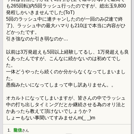
も265回転)内5回ラッシュ行ったのですが、総出玉9,800
発程しかいきませんでした(ToT)
5回のラッシュ中に連チャンしたのが一回のみ(2連で終
了)、ラッシュ中の最大ハマりも210ほで本当に内容がひ
どかったです。
引き強なのか引き弱なのか…
以前は3万発超えも5回以上経験してるし、1万発超えも良
くあったんですが、こんなに続かないのは初めてでし
た。
一体どうやったら続くのか分からなくなってしまいまし
た。
愚痴みたいになってしまって申し訳ありません。。
オカルトになってしまいますが、皆さんの中でラッシュ
中の打ち出しタイミングだとか継続させる為のオリ法と
かあったら教えて頂けないでしょうか？
しょーもない事聞いてすみませんm(_ _)m
1.
龍信
さん