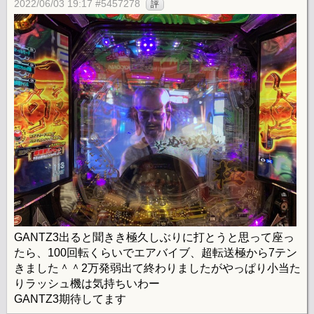
2022/06/03 19:17 #5457278
評
GANTZ3出ると聞きき極久しぶりに打とうと思って座っ
たら、100回転くらいでエアバイブ、超転送極から7テン
きました＾＾2万発弱出て終わりましたがやっぱり小当た
りラッシュ機は気持ちいわー
GANTZ3期待してます