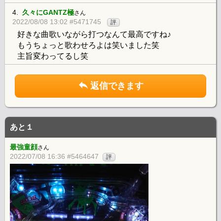
4.
久々にGANTZ極
さん
2022/08/08 13:02 #5471745
評
好きな曲歌いながら打つなんて最高ですね♪
もうちょっと歌わせろよは笑いました笑
主旨変わってるし笑
返信できます
あと１
最強童顔
さん
2022/07/08 16:36 #5464647
評