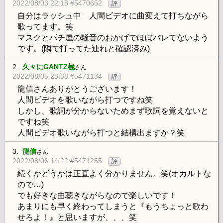
2022/08/03 22:18 #5470652
評
自分はラッシュ中 人間ビデオに曲変えて打ちながら
歌ってます。笑
マスクとパチ屋の騒音のおかげでほぼバレてないよう
です。(隣で打ってた連れと確認済み)
2.
久々にGANTZ極
さん
2022/08/05 23:38 #5471134
評
龍信さんありがとうございます！
人間ビデオを歌いながら打つですね笑
しかし、歌詞が分からないためまず歌詞を覚えないと
ですね笑
人間ビデオ歌いながら打つと結構出ますか？笑
3.
龍信
さん
2022/08/06 14:22 #5471255
評
続くかどうかは正直よく分かりません。笑(オカルトな
ので…)
でも好きな曲聴きながらなので楽しいです！
あまりにも早く終わってしまうと『もうちょっと歌わ
せろよ！』と思いますが、、、笑