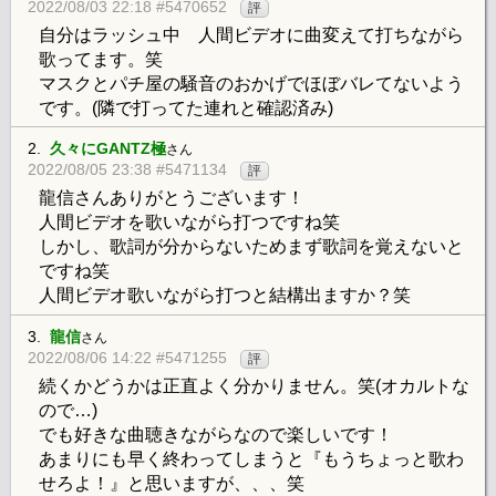
2022/08/03 22:18 #5470652
評
自分はラッシュ中 人間ビデオに曲変えて打ちながら
歌ってます。笑
マスクとパチ屋の騒音のおかげでほぼバレてないよう
です。(隣で打ってた連れと確認済み)
2.
久々にGANTZ極
さん
2022/08/05 23:38 #5471134
評
龍信さんありがとうございます！
人間ビデオを歌いながら打つですね笑
しかし、歌詞が分からないためまず歌詞を覚えないと
ですね笑
人間ビデオ歌いながら打つと結構出ますか？笑
3.
龍信
さん
2022/08/06 14:22 #5471255
評
続くかどうかは正直よく分かりません。笑(オカルトな
ので…)
でも好きな曲聴きながらなので楽しいです！
あまりにも早く終わってしまうと『もうちょっと歌わ
せろよ！』と思いますが、、、笑