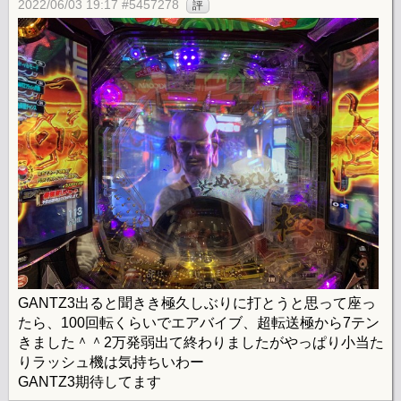
2022/06/03 19:17 #5457278
評
GANTZ3出ると聞きき極久しぶりに打とうと思って座っ
たら、100回転くらいでエアバイブ、超転送極から7テン
きました＾＾2万発弱出て終わりましたがやっぱり小当た
りラッシュ機は気持ちいわー
GANTZ3期待してます