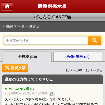
機種別掲示板
ぱちんこ GANTZ極
＜機種データ・設置店
全投稿
画像･動画
(309)
(14)
新規投稿
16ページ中 16ページ目
継続の仕方教えてください…
久々にGANTZ極
さん
2022/08/02 20:21 #5470350
評
久々にガンツ極を腰を据えて打ちました。
今日は初当たりが軽く6回引き(全て確率分母内で最高で