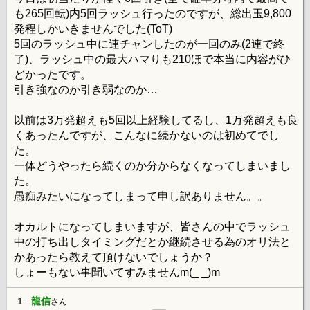
も265回転)内5回ラッシュ行ったのですが、総出玉9,800
発程しかいきませんでした(ToT)
5回のラッシュ中に連チャンしたのが一回のみ(2連で終
了)、ラッシュ中の最大ハマりも210ほで本当に内容がひ
どかったです。
引き強なのか引き弱なのか…
以前は3万発超えも5回以上経験してるし、1万発超えも良
くあったんですが、こんなに続かないのは初めてでし
た。
一体どうやったら続くのか分からなくなってしまいまし
た。
愚痴みたいになってしまって申し訳ありません。。
オカルトになってしまいますが、皆さんの中でラッシュ
中の打ち出しタイミングだとか継続させる為のオリ法と
かあったら教えて頂けないでしょうか？
しょーもない事聞いてすみませんm(_ _)m
1.
龍信
さん