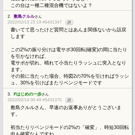
この台は一種二種混合機ではないよ？
2.
敷島クルル
さん
2022/02/13 23:19 #5431347
評
書いてて思ったけど質問とはあんま関係ないから話戻
します
この2%の振り分けは電サポ30回転(確変)の間に当たり
を引かなければ、
電サポが切れ、晴れて小当たりラッシュに突入となり
ます。
その前に当たった場合、特図2の70%を引ければラッシ
ュ、30%を引けばまたリベンジモードです
3.
Pはじめの一歩
さん
2022/02/14 00:49 #5431375
評
敷島クルルさん、早速のお返事ありがとうございま
す。
初当たりリベンジモードの2%の「確変」、時短30回転
中も確変なんですね。