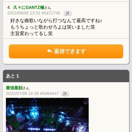
4.
久々にGANTZ極
さん
2022/08/08 13:02 #5471745
評
好きな曲歌いながら打つなんて最高ですね♪
もうちょっと歌わせろよは笑いました笑
主旨変わってるし笑
返信できます
あと１
最強童顔
さん
2022/07/08 16:36 #5464647
評