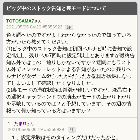
ビッグ中のストック告知と裏モードについて
TOTOSAMA7
さん
2021/05/05 04:20 #5356923
評
色々調べたのですがよくわからなかったので知っている
方がいたら教えてください。
(1)ビッグ中のストック告知は初回ベルナビ時に告知で設
定4以上、残りベル7回時に設定5以上とありますが最終告
知以外ではこの二通りしかないですか？迂闊にもラスト
以外でメンマルーレットによる告知があったのに残りベ
ルナビが次ゲーム6だったか4だったか記憶が曖昧になっ
てしまいまして確認したくなりました。
(2)裏モードの滞在状態は判別が難しいですが、液晶右下
の選択キャラウィンドウの演出がモードの上がり下がり
を示唆しているのでは？と予想しています。その辺の情
報って何か知っている方はいますか？
1.
たまΩ
さん
2021/05/05 06:19 #5356929
評
１、設定示唆はそのタイミングだけだったかと。