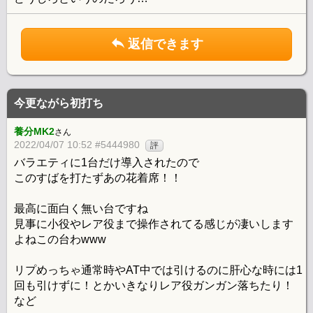
返信できます
今更ながら初打ち
養分MK2
さん
2022/04/07 10:52 #5444980
評
バラエティに1台だけ導入されたので
このすばを打たずあの花着席！！
最高に面白く無い台ですね
見事に小役やレア役まで操作されてる感じが凄いします
よねこの台わwww
リプめっちゃ通常時やAT中では引けるのに肝心な時には1
回も引けずに！とかいきなりレア役ガンガン落ちたり！
など