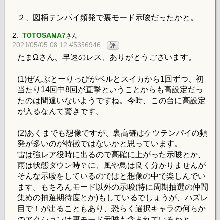
２、図柄テンパイ頻発で裏モード示唆だったかと。
2.
TOTOSAMA7
さん
2021/05/05 08:12 #5356946
評
たまΩさん、早速のレス、ありがとうございます。
(1)ぜんぶとーりっぴがベルとスイカから1回ずつ、初
当たり14回中8回が直撃ということからも高設定だっ
たのは間違いないようですね。今時、この台に高設定
が入るなんて驚きです。
(2)あくまでも想像ですが、裏高確はケツテンパイの頻
発が多いのが特徴ではないかと思っています。
雷は強レア役時に出るので高確に上がった示唆とか、
雨は状態ダウン時？に、風や鳥は良く分かりませんが
そんな示唆をしているのではと想像の中で楽しんでい
ます。もちろんモード以外の示唆(特に周期抽選の仲間
集めの抽選期待度とか)もしているでしょうが、ハズレ
目で！が出ることもあり、恐らく選択キャラの何らか
のアクションは裏モード示唆も含まれているかと。