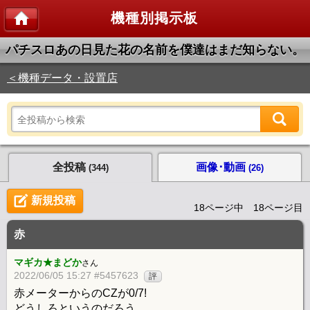
機種別掲示板
パチスロあの日見た花の名前を僕達はまだ知らない。
＜機種データ・設置店
全投稿
画像･動画
(344)
(26)
新規投稿
18ページ中 18ページ目
赤
マギカ★まどか
さん
2022/06/05 15:27 #5457623
評
赤メーターからのCZが0/7!
どうしろというのだろう…