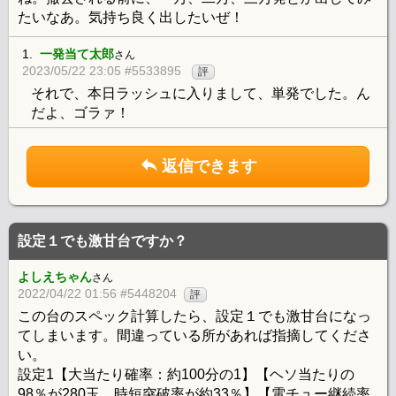
たいなあ。気持ち良く出したいぜ！
1.
一発当て太郎
さん
2023/05/22 23:05 #5533895
評
それで、本日ラッシュに入りまして、単発でした。ん
だよ、ゴラァ！
返信できます
設定１でも激甘台ですか？
よしえちゃん
さん
2022/04/22 01:56 #5448204
評
この台のスペック計算したら、設定１でも激甘台になっ
てしまいます。間違っている所があれば指摘してくださ
い。
設定1【大当たり確率：約100分の1】【ヘソ当たりの
98％が280玉、時短突破率が約33％】【電チュー継続率