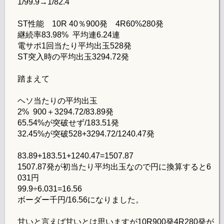
1/99.9→1/82.4
ST性能 10R 40％900発 4R60%280発
継続率83.98% 平均連6.24連
電サポ1回当たり平均出玉528発
ST突入時の平均出玉3294.72発
踏まえて
ヘソ当たりの平均出玉
2% 900＋3294.72/83.89発
65.54%が突破せず/183.51発
32.45%が突破528+3294.72/1240.47発
83.89+183.51+1240.47=1507.87
1507.87発が初当たり平均出玉なので円に換算すると6
031円
99.9÷6.031=16.56
ボーダー千円/16.56になりました。
甘いと言えば甘いとは思いますが10R900発4R280発が