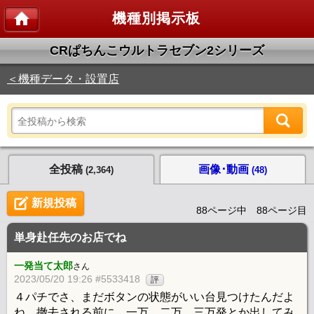
機種別掲示板
CRぱちんこウルトラセブン2シリーズ
＜機種データ・設置店
全投稿
画像･動画
(2,364)
(48)
新規投稿
88ページ中 88ページ目
単身赴任先のお店でね
一発当て太郎
さん
2023/05/20 19:26 #5533418
評
４パチでさ、まだボタンの状態がいい台見つけたんだよ
ね。撤去される前に、一万、二万、三万発とか出してみ