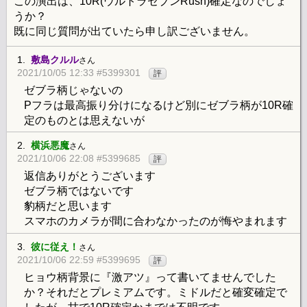
この演出は、10R(ウルトラセブンRush)確定なのでしょ
うか？
既に同じ質問が出ていたら申し訳ございません。
1.
敷島クルル
さん
2021/10/05 12:33 #5399301
評
ゼブラ柄じゃないの
Pフラは最高振り分けになるけど別にゼブラ柄が10R確
定のものとは思えないが
2.
横浜悪魔
さん
2021/10/06 22:08 #5399685
評
返信ありがとうございます
ゼブラ柄ではないです
豹柄だと思います
スマホのカメラが間に合わなかったのが悔やまれます
3.
彼に従え！
さん
2021/10/06 22:59 #5399695
評
ヒョウ柄背景に『激アツ』って書いてませんでした
か？それだとプレミアムです。ミドルだと確変確定で