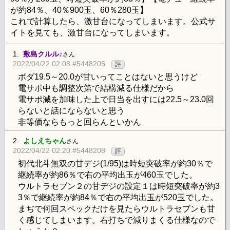
が約84％、40％900玉、60％280玉】
これで計算したら、激甘台になってしまいます。公式サ
イトを見ても、激甘台になってしまいます。
1.
敷島クルル♪
さん
2022/04/22 02:08 #5448205
評
ボダ19.5～20.0が甘いってことはないと思うけど
電サポ中も調整次第で結構減る仕様だから
電サポ減を加味した上で日当を出すには22.5～23.0回
らないと話にならないと思う
非等価ならもっと回らんといかん
2.
よしえちゃん
さん
2022/04/22 02:20 #5448208
評
初代北斗無双の甘デジ(1/95)は時短突破率が約30％で
継続率が約86％で右の平均出玉が460玉でした。
ウルトラセブン２の甘デジの設定１は時短突破率が約3
3％で継続率が約84％で右の平均出玉が520玉でした。
まぢで何回スペックだけを見たらウルトラセブンも甘
く感じてしまいます。右打ちで減りまくる仕様なので