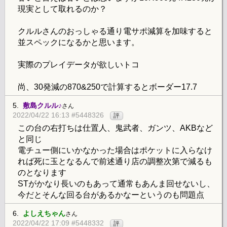
現実として取れるのか？
クルルさんのおっしゃる通り電サポ減算を加味すると
並スペックになるかと思います。
実際のプレイデータが欲しいトコ
尚、30発減の870&250で計算するとボーダー17.7
5.
敷島クルル♪
さん
2022/04/22 16:13 #5448326
評
この台の右打ちは仕置人、鬼武者、ガンツ、AKBなど
と同じ
電チュー側にいかなかった場合はポケットに入らなけ
れば死に玉となるんで前述通り店の調整次第で減るも
のとなります
STがかなり長いのもあって通常もあんま回せないし、
今だとそんな回る台があるかなーというのも問題点
6.
よしえちゃん
さん
2022/04/22 17:09 #5448332
評