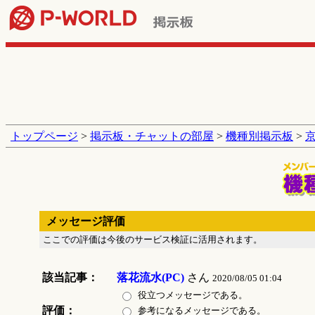
トップページ
>
掲示板・チャットの部屋
>
機種別掲示板
>
メッセージ評価
ここでの評価は今後のサービス検証に活用されます。
該当記事：
落花流水(PC)
さん
2020/08/05 01:04
役立つメッセージである。
評価：
参考になるメッセージである。