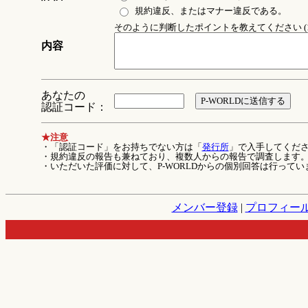
規約違反、またはマナー違反である。
そのように判断したポイントを教えてください (1
内容
あなたの
認証コード：
★注意
・「認証コード」をお持ちでない方は「
発行所
」で入手してくだ
・規約違反の報告も兼ねており、複数人からの報告で調査します
・いただいた評価に対して、P-WORLDからの個別回答は行ってい
メンバー登録
|
プロフィー