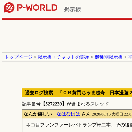
トップページ
>
掲示板・チャットの部屋
>
機種別掲示板
>
過去ログ検索 「ＣＲ黄門ちゃま超寿 日本漫遊
記事番号
【5272239】
が含まれるスレッド
なんか嬉しい
なはなはは
さん
2020/06/16 火曜日 22:
ネコ目ファンファーレパトランプ帯二本、その後