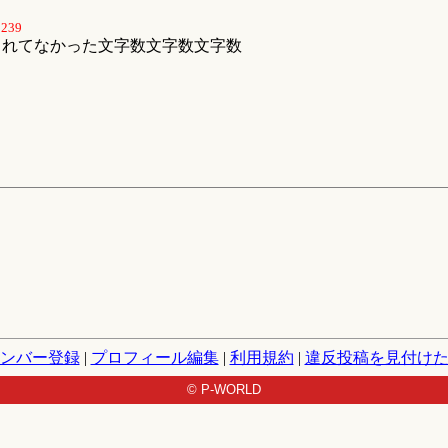
2239
されてなかった文字数文字数文字数
ンバー登録
|
プロフィール編集
|
利用規約
|
違反投稿を見付け
© P-WORLD