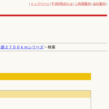
|
トップページ
|
P-WORLD
とは
|
ご利用案内
|
会社案内
|
漫遊２７００ｋｍシリーズ
> 検索