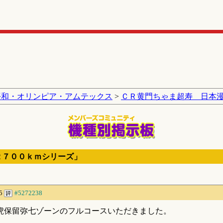
平和・オリンピア・アムテックス
>
ＣＲ黄門ちゃま超寿 日本
２７００ｋｍシリーズ」
05
#5272238
虎保留弥七ゾーンのフルコースいただきました。