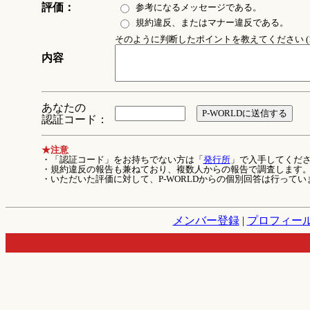
評価：
参考になるメッセージである。
規約違反、またはマナー違反である。
そのように判断したポイントを教えてください (1
内容
あなたの
認証コード：
★注意
・「認証コード」をお持ちでない方は「
発行所
」で入手してくだ
・規約違反の報告も兼ねており、複数人からの報告で調査します
・いただいた評価に対して、P-WORLDからの個別回答は行ってい
メンバー登録
|
プロフィー