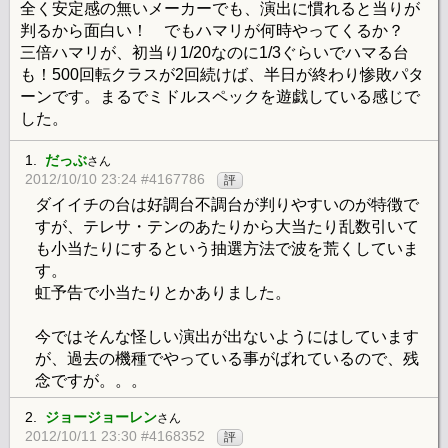
全く安定感の無いメーカーでも、演出に慣れると当りが
判るから面白い！ でもハマリが何時やってくるか？
三倍ハマリが、初当り1/20なのに1/3ぐらいでハマる台
も！500回転クラスが2回続けば、半日が終わり惨敗パタ
ーンです。まるでミドルスペックを遊戯している感じで
した。
1.
だっぶ
さん
2012/10/10 23:24 #4167786
評
ダイイチの台は好調台不調台が判りやすいのが特徴で
すが、テレサ・テンのあたりから大当たり乱数引いて
も小当たりにするという抽選方法で波を荒くしていま
す。
虹予告で小当たりとかありました。
今ではそんな怪しい演出が出ないようにはしています
が、過去の機種でやっている事がばれているので、残
念ですが。。。
2.
ジョージョーレン
さん
2012/10/11 23:30 #4168352
評