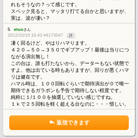
れもそうなの？って感じです。
スペック見ると、マッタリ打てる台かと思いますが、
実は、波が凄い？
5.
etuo
さん
2012/10/19 16:43 #4173047
評
凄く回るけど、やはりハマります。
４２０→５０→３５０でギブアップ！最後は当りにつ
ながる演出無し！
この台は、誰も打たないから、データーもない状態で
すよ。他は出ている時もありますが、回りが悪くハマ
リは健在です。
ハマル時は、１００回転ぐらいで期待演出が０で唯一
期待できるガラポンも予告で期待しない程度です。
純粋に１/１００を抽選していない感じですね。
１ｋで２５回転を軽く超える台なのに・・・惜しい。
返信できます