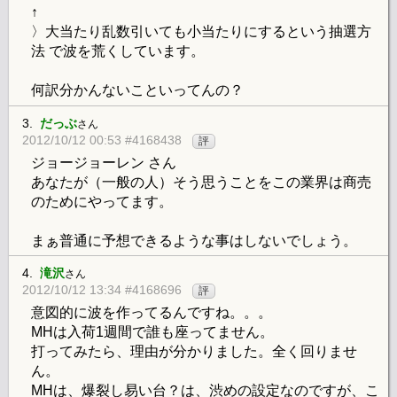
↑
〉大当たり乱数引いても小当たりにするという抽選方
法 で波を荒くしています。
何訳分かんないこといってんの？
3.
だっぶ
さん
2012/10/12 00:53 #4168438
評
ジョージョーレン さん
あなたが（一般の人）そう思うことをこの業界は商売
のためにやってます。
まぁ普通に予想できるような事はしないでしょう。
4.
滝沢
さん
2012/10/12 13:34 #4168696
評
意図的に波を作ってるんですね。。。
MHは入荷1週間で誰も座ってません。
打ってみたら、理由が分かりました。全く回りませ
ん。
MHは、爆裂し易い台？は、渋めの設定なのですが、こ