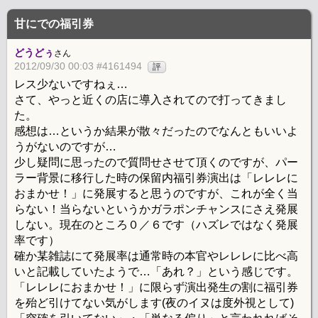
甘にでの福引券
どうどぅ
さん
2012/09/30 00:03 #4161494
評
レス少ないですねぇ…
さて、やっと近くの店に導入されてので打ってきまし
た。
感想は…というか結果が散々だったのでなんともいいよ
うがないのですが…
少し疑問に思ったので質問せさせて頂くのですが、パー
ラー背景に移行した時の保留内福引券演出は「レレレに
おまかせ！」に発展すると思うのですが、これが全く当
らない！当らないというかガラポンチャンスにさえ発展
しない。現在のところ０／６です（ハズレではなく発展
率です）
確か某雑誌にて発展率は通常時の本官やレレレに比べ高
いと記載していたようで…「あれ？」という感じです。
「レレレにおまかせ！」に限らず演出発生の割に福引券
を殆ど引けてない気がします(夜のイヌは度外視として)