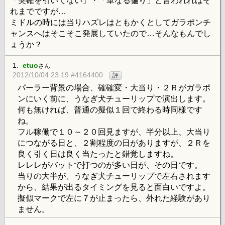
「突確を引いてない」・「単なる偏り」と言われればそ
れまでですが…
ミドルの時には当りハズレはともかくとしてガラポンチ
ャンスへはそこそこ発展していたので…そんなもんでし
ょうか？
1.
etuo
さん
2012/10/04 23:19 #4164400
評
パーラー背景の場合、確確変・大当り・２Ｒがガラポ
ンにいく前に、うなぎ犬チューリップで演出します。
何も無ければ、普通の擬似１回で終わる時同様です
ね。
フル稼働で１０～２０回見ますが、半分以上、大当り
につながる日と、２割程度の日がありますが、２Ｒを
良く引く日は良く当たったと錯覚しますね。
レレレがバットで打つのが多い日が、その日です。
当りの大半が、うなぎ犬チューリップで左右されます
から、結果が出るタイミングを見ると面白いですよ。
擬似マークで左に７が止まったら、外れた経験があり
ません。