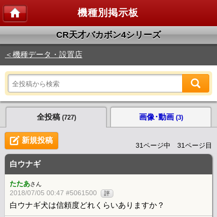
機種別掲示板
CR天才バカボン4シリーズ
＜機種データ・設置店
全投稿
画像･動画
(727)
(3)
新規投稿
31ページ中 31ページ目
白ウナギ
たたあ
さん
2018/07/05 00:47 #5061500
評
白ウナギ犬は信頼度どれくらいありますか？