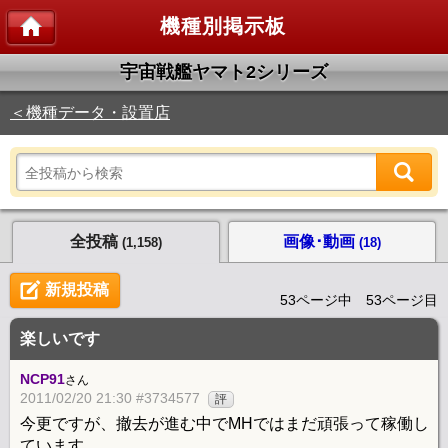
機種別掲示板
宇宙戦艦ヤマト2シリーズ
＜機種データ・設置店
全投稿
画像･動画
(1,158)
(18)
新規投稿
53ページ中 53ページ目
楽しいです
NCP91
さん
2011/02/20 21:30 #3734577
評
今更ですが、撤去が進む中でMHではまだ頑張って稼働し
ています。