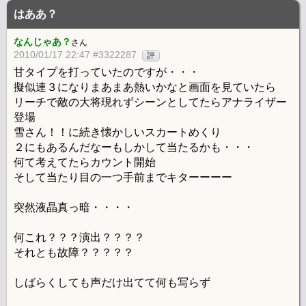
はああ？
なんじゃあ？
さん
2010/01/17 22:47 #3322287
評
甘タイプを打っていたのですが・・・
擬似連３になりまあまあ熱いかなと画面を見ていたら
リーチで敵の大将現れずシーンとしてたらアナライザー
登場
雪さん！！に続き懐かしいスカートめくり
２にもあるんだなーもしかして当たるかも・・・
何て考えてたらカウント開始
そして当たり目の一つ手前までキターーーー
突然液晶真っ暗・・・・
何これ？？？演出？？？？
それとも故障？？？？？
しばらくしても声だけ出てて何も写らず