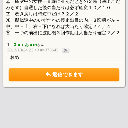
② 確変中の女性一直線に並んだときの２確（演出こだ
わらず）当選した後の当たりは必ず確変１０／１０
③ 巻き戻しは時短中だけ？２／２
④ 擬似連中のいずれかの停止出目の内、８図柄が左－
中、中－上、右－下になれば大当たり確定？４／４
⑤ 一つの演出に波動砲３回作動は大当たり確定２／２
1.
Ｇｅｒおｏrrr
さん
2013/10/24 22:43 #4373645
評
おめ
返信できます