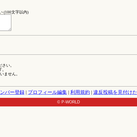
(100文字以内)
ださい。
す。
ていません。
ンバー登録
|
プロフィール編集
|
利用規約
|
違反投稿を見付け
© P-WORLD