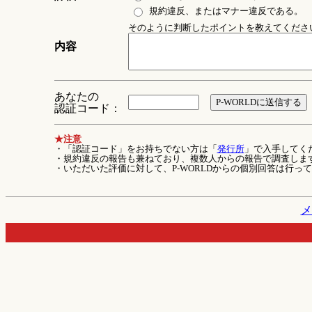
規約違反、またはマナー違反である。
そのように判断したポイントを教えてください 
内容
あなたの
認証コード：
★注意
・「認証コード」をお持ちでない方は「
発行所
」で入手してく
・規約違反の報告も兼ねており、複数人からの報告で調査しま
・いただいた評価に対して、P-WORLDからの個別回答は行っ
メ