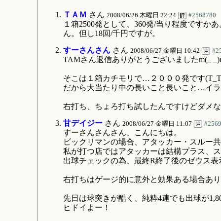
ＴＡＭ
さん
2008/06/26 木曜日 22:24
#2568780
１箱2500発として、360発/当り程度で
ん。但し18回/千円ですが。
すーさんさん
さん
2008/06/27 金曜日 10:42
#2
TAMさん返信ありがとうございましたm(_ _)
そこは１箱カチモリで…２０００発です(T_T
だから大当たり中の長いこと長いこと…イラ
右打ち、ちょろ打ち試したんですけどダメなん
甘デイジー
さん
2008/06/27 金曜日 11:07
#256
すーさんさんさん、こんにちは。
ビックリマンの場合、アタッカー・スルー共
私が打つ店ではアタッカーは結構プラス、ス
出球チェックの為、最終R終了後のゼウス表
右打ちはゲージ的に意外と効果ある場合あり
先日は球突きが酷く、純粋4連でも出球が1,8
ヒドイよー！