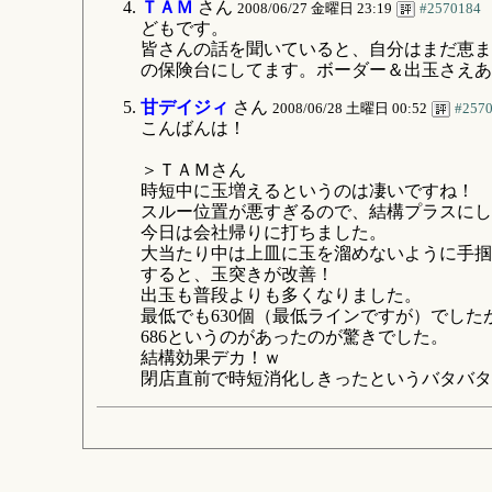
ＴＡＭ
さん
2008/06/27 金曜日 23:19
#2570184
どもです。
皆さんの話を聞いていると、自分はまだ恵ま
の保険台にしてます。ボーダー＆出玉さえあ
甘デイジィ
さん
2008/06/28 土曜日 00:52
#257
こんばんは！
＞ＴＡＭさん
時短中に玉増えるというのは凄いですね！
スルー位置が悪すぎるので、結構プラスにし
今日は会社帰りに打ちました。
大当たり中は上皿に玉を溜めないように手掴
すると、玉突きが改善！
出玉も普段よりも多くなりました。
最低でも630個（最低ラインですが）でしたが
686というのがあったのが驚きでした。
結構効果デカ！ｗ
閉店直前で時短消化しきったというバタバタ