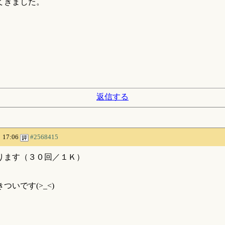
てきました。
返信する
 17:06
#2568415
ります（３０回／１Ｋ）
いです(>_<)