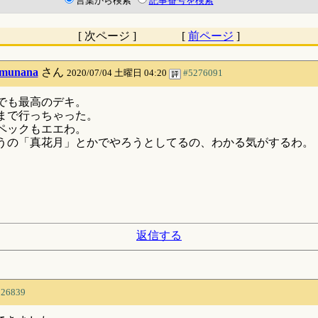
言葉から検索
記事番号を検索
[ 次ページ ] [
前ページ
]
munana
さん
2020/07/04 土曜日 04:20
#5276091
でも最高のデキ。
枚まで行っちゃった。
ペックもエエわ。
うの「真花月」とかでやろうとしてるの、わかる気がするわ。
返信する
526839