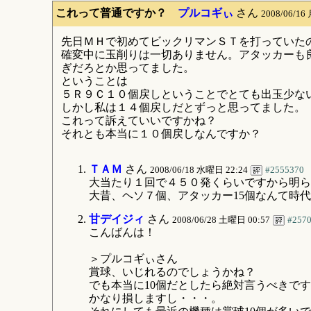
これって普通ですか？
プルコギぃ
さん
2008/06/16
先日ＭＨで初めてビックリマンＳＴを打っていた
確変中に玉削りは一切ありません。アタッカーも
ぎだろとか思ってました。
ということは
５Ｒ９Ｃ１０個戻しということでとても出玉少な
しかし私は１４個戻しだとずっと思ってました。
これって訴えていいですかね？
それとも本当に１０個戻しなんですか？
ＴＡＭ
さん
2008/06/18 水曜日 22:24
#2555370
大当たり１回で４５０発くらいですから明ら
大昔、ヘソ７個、アタッカー15個なんて時
甘デイジィ
さん
2008/06/28 土曜日 00:57
#257
こんばんは！
＞プルコギぃさん
賞球、いじれるのでしょうかね？
でも本当に10個だとしたら絶対言うべきで
かなり損しますし・・・。