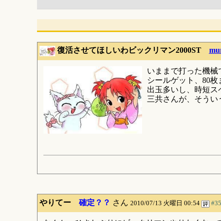
復活させてほしいわビックリマン2000ST
mu
いままで打った機械
シールゲット、80
出玉多いし、時短ス
三共さんが、そうい
やりてー
確定？？
さん
2010/07/13 火曜日 00:54
#3