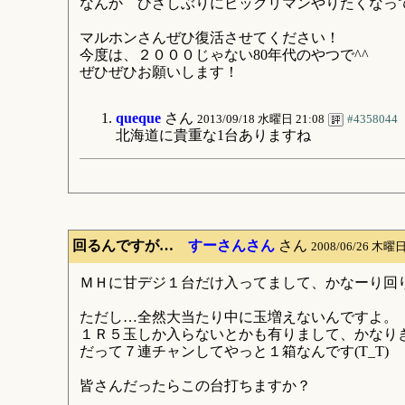
なんか ひさしぶりにビックリマンやりたくなっ
マルホンさんぜひ復活させてください！
今度は、２０００じゃない80年代のやつで^^
ぜひぜひお願いします！
queque
さん
2013/09/18 水曜日 21:08
#4358044
北海道に貴重な1台ありますね
回るんですが…
すーさんさん
さん
2008/06/26 木曜日
ＭＨに甘デジ１台だけ入ってまして、かなーり回
ただし…全然大当たり中に玉増えないんですよ。
１Ｒ５玉しか入らないとかも有りまして、かなりきつ
だって７連チャンしてやっと１箱なんです(T_T)
皆さんだったらこの台打ちますか？