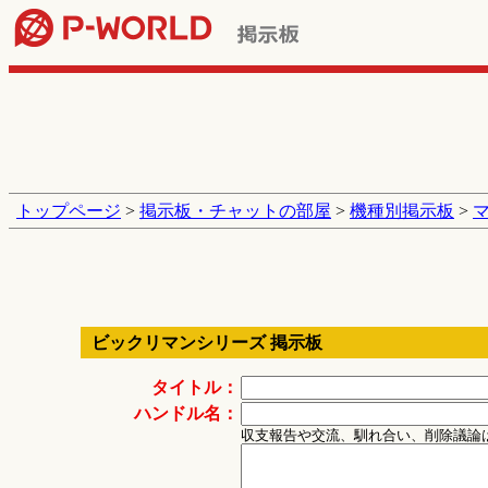
トップページ
>
掲示板・チャットの部屋
>
機種別掲示板
>
ビックリマンシリーズ 掲示板
タイトル：
ハンドル名：
収支報告や交流、馴れ合い、削除議論