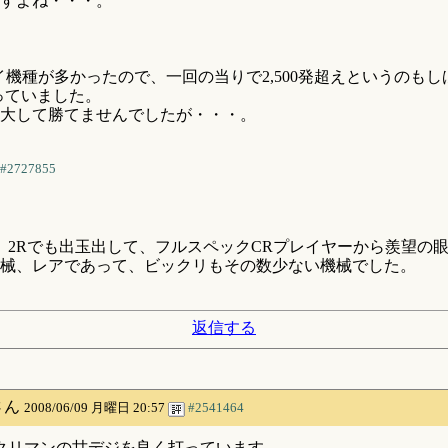
ですよね・・・。
デカイ機種が多かったので、一回の当りで2,500発超えというのも
っていました。
大して勝てませんでしたが・・・。
#2727855
て、2Rでも出玉出して、フルスペックCRプレイヤーから羨望
械、レアであって、ビックリもその数少ない機械でした。
返信する
さん
2008/06/09 月曜日 20:57
#2541464
クリマンの甘デジを良く打っています。