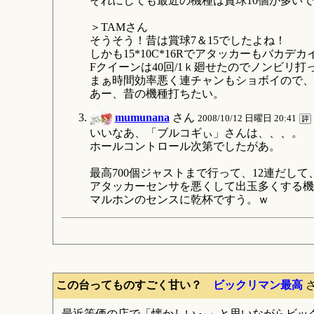
それにしても最近の機種は賞球10個が多い
＞TAMさん
そうそう！昔は賞球7＆15でしたよね！
しかも15*10C*16Rでアタッカーもバカ
Fクイーンは40回/1ｋ廻せたのでノンビリ打
まぁ時間効率悪く連チャンもショボイので、
あー、昔の機種打ちたい。
mumunana
さん
2008/10/12 日曜日 20:41
いいなあ、「ブルコギぃ」さんは、、、。
ホールコントロール次第でしたがあ。
最高700個ジャストまで行って、12連だし
アタッカーセンサを悪くして出玉多くする機
マルホンのセンスに乾杯ですう。ｗ
この台ってものすごく甘い？
ビックリマン最高
最近等価の店で「懐かしい～」と思いながらビッ