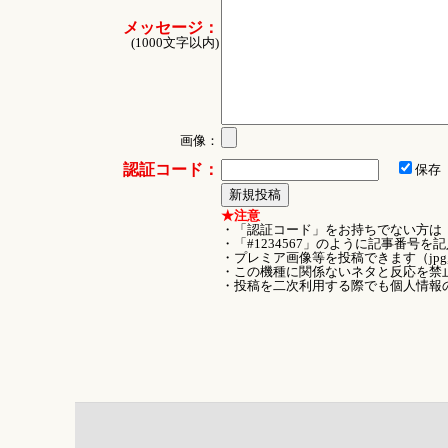
メッセージ：
(1000文字以内)
画像：
認証コード：
保存
★注意
・「認証コード」をお持ちでない方は
・「#1234567」のように記事番号
・プレミア画像等を投稿できます（jpg
・この機種に関係ないネタと反応を禁
・投稿を二次利用する際でも個人情報