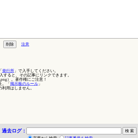
注意
「
発行所
」で入手してください。
を記入すると、その記事にリンクできます。
,png）。著作権にご注意！
止。「
掲示板のルール
」
の利用はしません。
過去ログ：