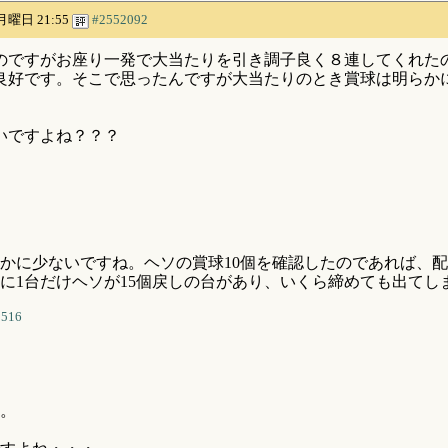
 月曜日 21:55
#2552092
のですがお座り一発で大当たりを引き調子良く８連してくれた
良好です。そこで思ったんですが大当たりのとき賞球は明らか
いですよね？？？
かに少ないですね。ヘソの賞球10個を確認したのであれば、
代に1台だけヘソが15個戻しの台があり、いくら締めても出て
0516
す。