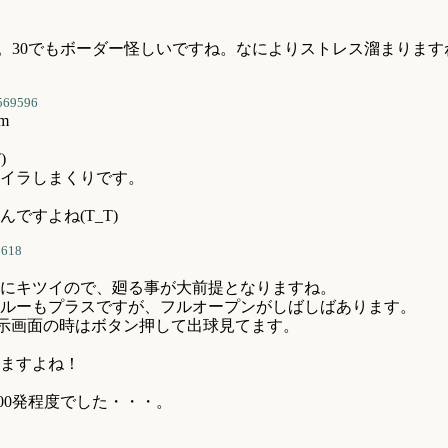
すかあ。30でもボーダー怪しいですね。なによりストレス溜まり
569596
m
)
イラしまくりです。
ですよね(T_T)
9618
にキツイので、廻る事が大前提となりますね。
ルーもプラスですが、フルオープンがしばしばあります。
示画面の時はボタン押して出球見てます。
ますよね！
00発程度でした・・・。