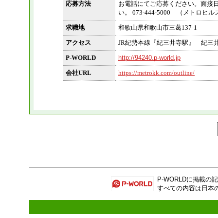
応募方法
お電話にてご応募ください。面接日
い。 073-444-5000 （メトロヒ
求職地
和歌山県和歌山市三葛137-1
アクセス
JR紀勢本線『紀三井寺駅』 紀三
P-WORLD
http://94240.p-world.jp
会社URL
https://metrokk.com/outline/
P-WORLD
に掲載の記
すべての内容は日本