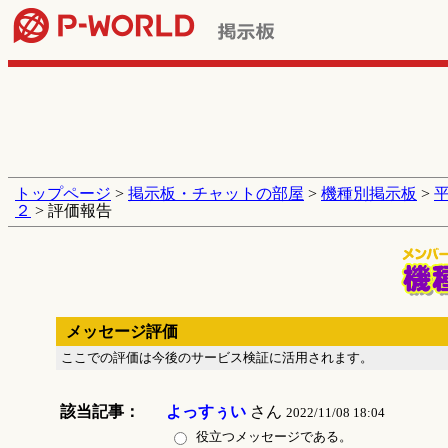
トップページ
>
掲示板・チャットの部屋
>
機種別掲示板
>
２
> 評価報告
メッセージ評価
ここでの評価は今後のサービス検証に活用されます。
該当記事：
よっすぅい
さん
2022/11/08 18:04
役立つメッセージである。