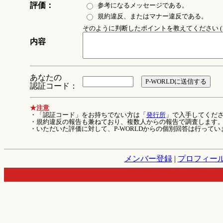
評価：
参考になるメッセージである。
規約違反、またはマナー違反である。
そのように判断したポイントを教えてください (1
内容
あなたの
認証コード：
★注意
・「認証コード」をお持ちでない方は「
発行所
」で入手してくだ
・規約違反の報告も兼ねており、複数人からの報告で調査します
・いただいた評価に対して、P-WORLDからの個別回答は行ってい
メンバー登録
|
プロフィー