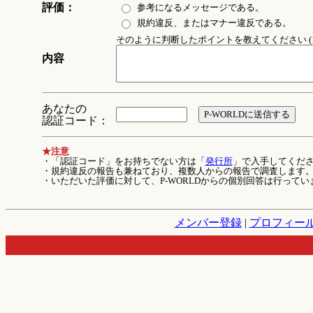
評価：
参考になるメッセージである。
規約違反、またはマナー違反である。
そのように判断したポイントを教えてください (1
内容
あなたの
認証コード：
★注意
・「認証コード」をお持ちでない方は「
発行所
」で入手してくだ
・規約違反の報告も兼ねており、複数人からの報告で調査します
・いただいた評価に対して、P-WORLDからの個別回答は行ってい
メンバー登録
|
プロフィー