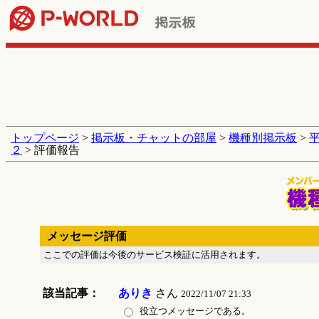
トップページ
>
掲示板・チャットの部屋
>
機種別掲示板
>
２
> 評価報告
メッセージ評価
ここでの評価は今後のサービス検証に活用されます。
該当記事：
ありき
さん
2022/11/07 21:33
役立つメッセージである。