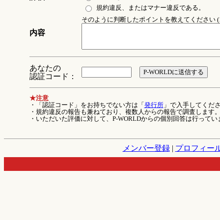
規約違反、またはマナー違反である。
そのように判断したポイントを教えてください (1
内容
あなたの
認証コード：
★注意
・「認証コード」をお持ちでない方は「
発行所
」で入手してくだ
・規約違反の報告も兼ねており、複数人からの報告で調査します
・いただいた評価に対して、P-WORLDからの個別回答は行ってい
メンバー登録
|
プロフィー