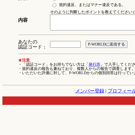
規約違反、またはマナー違反である。
そのように判断したポイントを教えてください (1
内容
あなたの
認証コード：
★注意
・「認証コード」をお持ちでない方は「
発行所
」で入手してくだ
・規約違反の報告も兼ねており、複数人からの報告で調査します
・いただいた評価に対して、P-WORLDからの個別回答は行ってい
メンバー登録
|
プロフィー