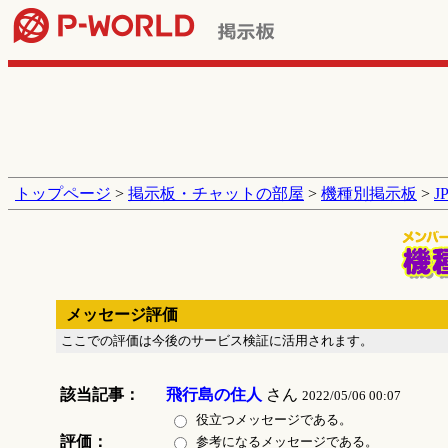
トップページ
>
掲示板・チャットの部屋
>
機種別掲示板
>
J
メッセージ評価
ここでの評価は今後のサービス検証に活用されます。
該当記事：
飛行島の住人
さん
2022/05/06 00:07
役立つメッセージである。
評価：
参考になるメッセージである。