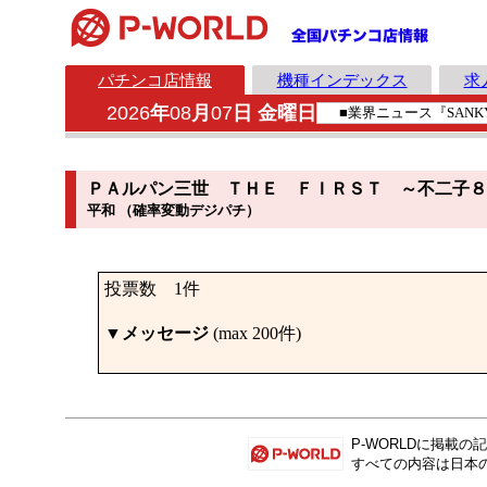
パチンコ店情報
機種インデックス
求
2026
年
08
月
07
日 金曜日
ＰＡルパン三世 ＴＨＥ ＦＩＲＳＴ ～不二子８
平和 （確率変動デジパチ）
投票数 1件
▼
メッセージ
(max 200件)
P-WORLD
に掲載の記
すべての内容は日本