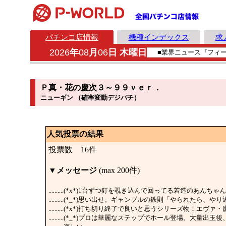
パチンコ店情報
機種インデックス
求
2026
年
08
月
06
日 木曜日
Ｐ真・花の慶次３～９９ｖｅｒ．
ニューギン （確率変動デジパチ）
人気投票の結果
投票数 16件
▼
メッセージ
(max 200件)
..........(*x*)1台ずつ釘を覗き込んで回ってる若造のあ
..........(*_*)思い出せ。ギャンブルの鉄則「やられたら、
..........(*x*)打ち切り終了で良いと思うシリーズ物：エヴ
..........(*_*)プロは華麗なステップでホール登場。大量