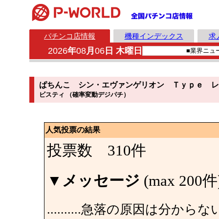
パチンコ店情報
機種インデックス
求
2026
年
08
月
06
日 木曜日
ぱちんこ シン・エヴァンゲリオン Ｔｙｐｅ レ
ビスティ （確率変動デジパチ）
人気投票の結果
投票数 310件
▼
メッセージ
(max 200件
..........急落の原因は分