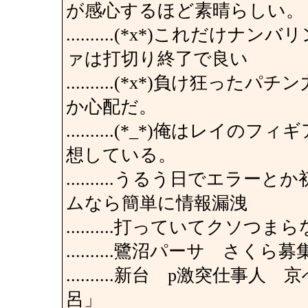
が感心するほど素晴らしい。
..........(*x*)これ
ァは打切り終了で良い
..........(*x*)負け
か心配だ。
..........(*_*)俺は
想している。
..........うるう日でエ
ムなら簡単に情報漏洩
..........打っていてクソつま
..........鷺沼パーサ さくら募
..........新台 p激突仕
呂」