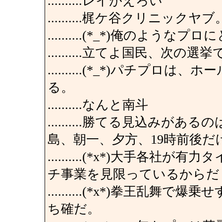
..........レイがえろい
..........梶ケ谷クリニッ
..........(*_*)俺のよ
..........立てよ国民、次
..........(*_*)パチプ
る。
..........なんと南斗
..........勝てる見込み
島、朝一、夕方、19時前後だ
..........(*x*)大手
チ事業を見限っているからだ
..........(*x*)拳王
ち確だ。