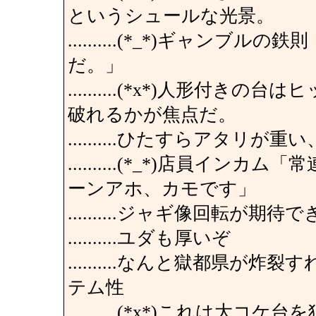
というシュールな光景。
..........(*_*)ギャン
だ。」
..........(*x*)人形
破れるかが焦点だ。
..........ひたすらアタ
..........(*_*)店員
ーンアホ、カモです」
..........ジャギ像回転が期
..........ユダも厚いぞ
..........なんと獄都県
テム性
..........(*x*)これは