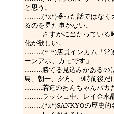
と思う。
..........(*x*)盛っ
るのを見た事がない。
..........さすがに当た
化が欲しい。
..........(*_*)店員
ーンアホ、カモです」
..........勝てる見込み
島、朝一、夕方、19時前後だ
..........若造のあんち
..........ラッシュ中、レ
..........(*x*)SANK