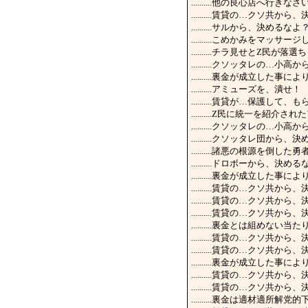
..........他の良心店
..........賃貸の…クソ共か
..........サルから、決めるなよ
..........こめかみをマ
..........チラ見せとZ民
..........クソッタレの
..........裏金が成立
..........アミューズを、潰せ！
..........賃貸が…保護し
..........Z民に統一を紹介
..........クソッタレの
..........クソッタレ団から
..........諸悪の根源を倒
..........ドロボーから、
..........裏金が成立
..........賃貸の…クソ共
..........賃貸の…クソ共
..........賃貸の…クソ共
..........裏金とは組め
..........賃貸の…クソ共
..........賃貸の…クソ
..........裏金が成立
..........賃貸の…クソ共
..........賃貸の…クソ共
..........裏金は適材適所解