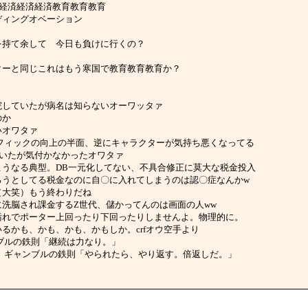
フボール経済経済経済教育教育教育
スタンディングオベーション
ババ 暇を持て余して 今日も負けに行くの？
ーバカッターと同じこれはもう寒国で教育教育教育か？
何度も入院していたが病名は知らないオーワッタァ
のか
なさいオワタァ
近の北斗はグラフィックの向上の半面、逆にキャラクターが気持ち悪くなってる
りに座っていたが気付かなかったオワタァ
ホが作るとこうなる典型。DB一元化してない、不具合修正に莫大な税金投入
れるだけ取ろうとしてる税金なのに自〇に入れてしまうのは認〇症なんかw
位とは（大笑）もう終わりだね
ーの言動に洗脳され課金するZ世代、儲かってんのは画面の人ww
変形や台ま汚れでポーター上回ったり下回ったりしませんよ。物理的に。
当たっているかも、かも、かも、かもしか。crfオウ空手より
せ。ギャンブルの鉄則「継続は力なり。」
けたら思い出せ。ギャンブルの鉄則「やられたら、やり返す。倍返しだ。」