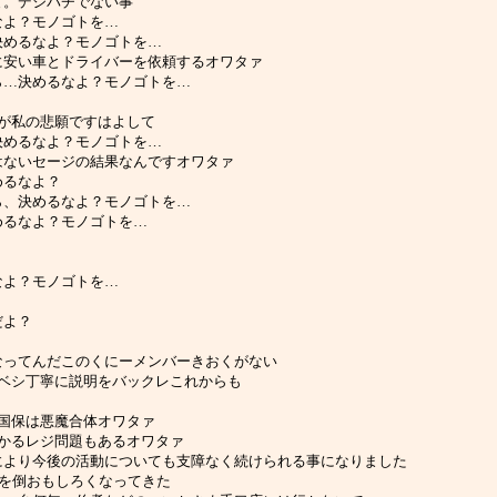
すること。デジパチでない事
決めるなよ？モノゴトを…
から、決めるなよ？モノゴトを…
苦しい為に安い車とドライバーを依頼するオワタァ
、小高から…決めるなよ？モノゴトを…
ベシ０％が私の悲願ですはよして
から、決めるなよ？モノゴトを…
心安全ではないセージの結果なんですオワタァ
、決めるなよ？
…友子から、決めるなよ？モノゴトを…
ら、決めるなよ？モノゴトを…
決めるなよ？モノゴトを…
んだよ？
事故どうなってんだこのくにーメンバーきおくがない
のみーのアベシ丁寧に説明をバックレこれからも
ベシ裏金国保は悪魔合体オワタァ
年以上かかるレジ問題もあるオワタァ
成立した事により今後の活動についても支障なく続けられる事になりました
落選シンを倒おもしろくなってきた