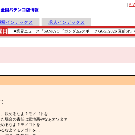
|
P-
機種インデックス
求人インデックス
曜日
件)
…小高から、決めるなよ？モノゴトを…
できなかった場合の責任は意地悪やなぁオワタァ
から、決めるなよ？モノゴトを…
ら、決めるなよ？モノゴトを…