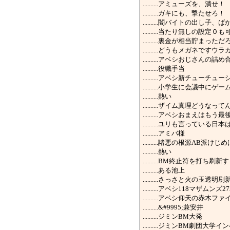
..........アミューズを、潰せ！
..........ガキにも、撃たせろ！
..........闇バイトの
..........当たり無し
..........裏金が相当貯
..........どうもメガネ
..........アベシおじさ
..........役職手当
..........アベシ新チュー
..........小学生に会
..........熱い
..........ザイム真理
..........アベシおまえ
..........ユリも言って
..........アミバ様
..........諸悪の根源AB
..........熱い
..........BM終止符を
..........ある池上
..........さっさと火の玉
..........アベシ118マザム
..........アベシ仰天の赤
..........&#9995;兼安井
..........ジミンBM大発
..........ジミンBM劇団大