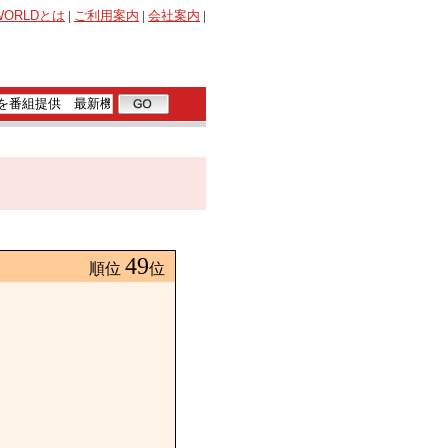
WORLD
とは
|
ご利用案内
|
会社案内
|
49
順位
位