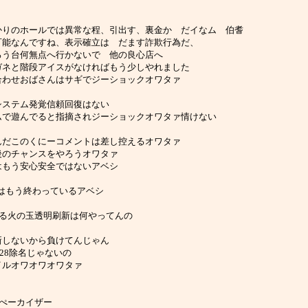
出し子、ばかりのホールでは異常な程、引出す、裏金か だイなム 伯耆
の設定０も可能なんですね、表示確立は だます詐欺行為だ、
まっただろう台何無点へ行かないで 他の良心店へ
ですウラガネと階段アイスがなければもう少しやれました
んの詰め合わせおばさんはサギでジーショックオワタァ
チューシステム発覚信頼回復はない
議中にゲームで遊んでると指摘されジーショックオワタァ情けない
どうなってんだこのくにーコメントは差し控えるオワタァ
はもう最後のチャンスをやろうオワタァ
いる日本はもう安心安全ではないアベシ
派けじめはもう終わっているアベシ
打ち刷新する火の玉透明刷新は何やってんの
透明刷新しないから負けてんじゃん
ンズ2728除名じゃないの
木ファイルオワオワオワタァ
学インぺーカイザー