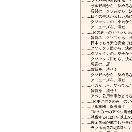
..........フィバーが連続
..........サル野樹から、
..........賃貸の…クソ共
..........日々の生活が
..........クソッタレの
..........アミューズを、潰せ！
..........TMのみーのア
..........賃貸の…クソ共
..........日本はもう安
..........クソッタレ団から
..........クソッタレの
..........クソッタレ団か
..........悪党の、店！
..........賃貸を、潰せ！
..........クソ野木から、
..........アミューズを、潰せ！
..........バカが…何、やって
..........賃貸を、潰せ！
..........アベシ公用車
..........TMホクホク
..........サル軍団、保護法！
..........TMのみーのア
..........減税するには1
..........裏金国保が
..........ラブホ当選Z民