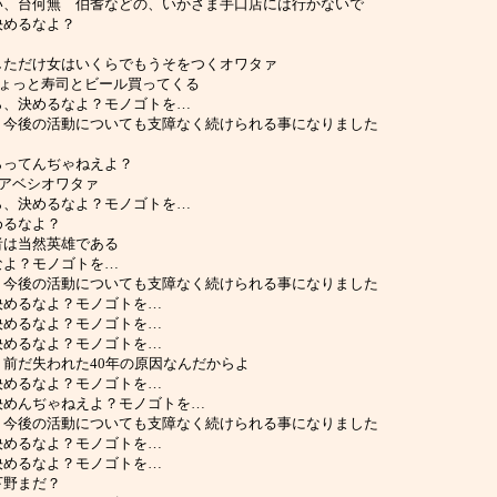
へ行きなさい、台何無 伯耆などの、いかさま手口店には行かないで
ら、決めるなよ？
？
ッサージしただけ女はいくらでもうそをつくオワタァ
が落選ちょっと寿司とビール買ってくる
…小高から、決めるなよ？モノゴトを…
した事により今後の活動についても支障なく続けられる事になりました
て、もらってんぢゃねえよ？
されたアベシオワタァ
…小高から、決めるなよ？モノゴトを…
、決めるなよ？
した勇者は当然英雄である
決めるなよ？モノゴトを…
した事により今後の活動についても支障なく続けられる事になりました
から、決めるなよ？モノゴトを…
から、決めるなよ？モノゴトを…
から、決めるなよ？モノゴトを…
ない当たり前だ失われた40年の原因なんだからよ
から、決めるなよ？モノゴトを…
共から、決めんぢゃねえよ？モノゴトを…
した事により今後の活動についても支障なく続けられる事になりました
から、決めるなよ？モノゴトを…
から、決めるなよ？モノゴトを…
党的下野まだ？