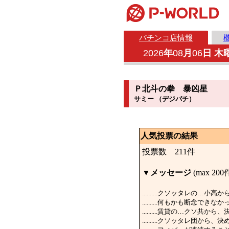
パチンコ店情報
2026
年
08
月
06
日 木
Ｐ北斗の拳 暴凶星
サミー （デジパチ）
人気投票の結果
投票数 211件
▼
メッセージ
(max 200
..........クソッタレの
..........何もかも断念
..........賃貸の…クソ共
..........クソッタレ団か