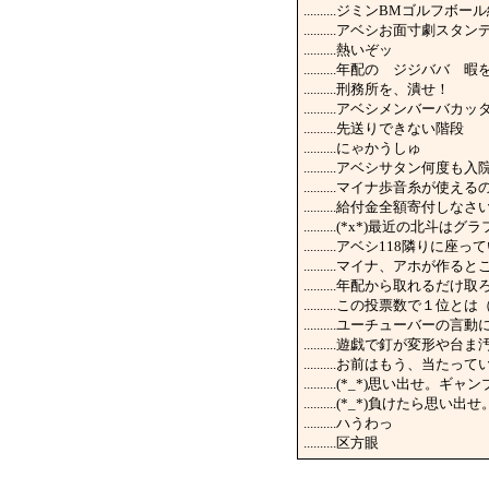
..........ジミンBMゴル
..........アベシお面寸劇
..........熱いぞッ
..........年配の ジジ
..........刑務所を、潰せ！
..........アベシメンバ
..........先送りできない階段
..........にゃかうしゅ
..........アベシサタン
..........マイナ歩音糸が使える
..........給付金全額寄付し
..........(*x*)最
..........アベシ118隣
..........マイナ、ア
..........年配から取
..........この投票数で１
..........ユーチューバ
..........遊戯で釘が
..........お前はもう、
..........(*_*)思い出
..........(*_*)負
..........ハうわっ
..........区方眼