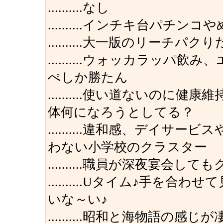
..........なし
..........インチキ台パチンコ
..........大一版のリーチ
..........ウォッカラッ
ぺしか勝たん
..........使い道ないの
体何になろうとしてる？
..........違和感、デイ
わない小学校のクラスター
..........職員が深夜宴
..........Uタイム♪手
いな～い♪
..........昭和と海物語の感