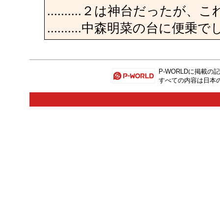
..........２は神台だったが
..........中森明菜の台に便
P-WORLD
に掲載の記
すべての内容は日本