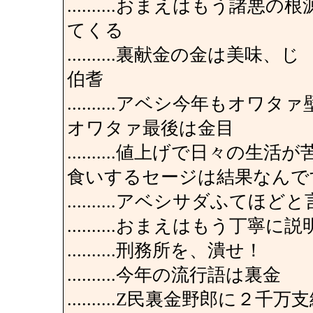
..........おまえはもう
てくる
..........裏献金の金は
伯耆
..........アベシ今年も
オワタァ最後は金目
..........値上げで日々
食いするセージは結果なんで
..........アベシサダふ
..........おまえはもう丁
..........刑務所を、潰せ！
..........今年の流行語は裏金
..........Z民裏金野郎