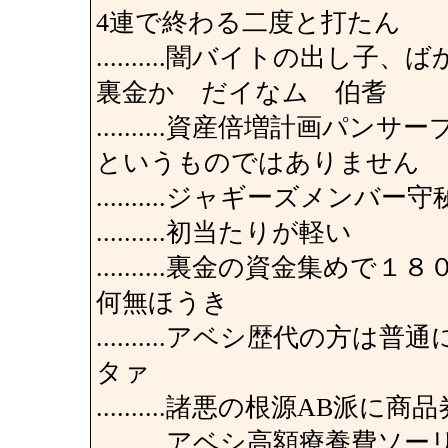
4連で終わる二度と打たん
..........闇バイトの出
裏金か だイなム 伯耆
..........資産倍増計画
というものではありません
..........ジャギーズメ
..........初当たりが軽い
..........裏金の資金集
何無ほうき
..........アベシ歴代の
タァ
..........諸悪の根源AB
..........アベシ高額療養