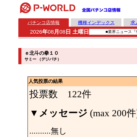
パチンコ店情報
機種インデックス
求
2026
年
08
月
08
日 土曜日
ｅ北斗の拳１０
サミー （デジパチ）
人気投票の結果
投票数 122件
▼
メッセージ
(max 200件
..........無し