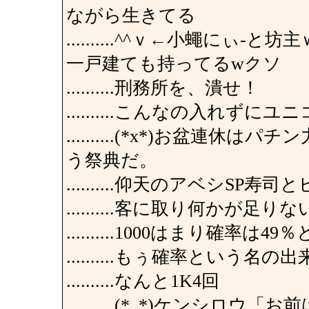
ながら生きてる
..........^^ｖ←小蠅に
一戸建ても持ってるwクソ
..........刑務所を、潰せ！
..........こんなの入れ
..........(*x*)お盆
う祭典だ。
..........仰天のアベシSP
..........客に取り何かが足
..........1000はまり確率は
..........もぅ確率とい
..........なんと1K4回
..........(*_*)ケンシ