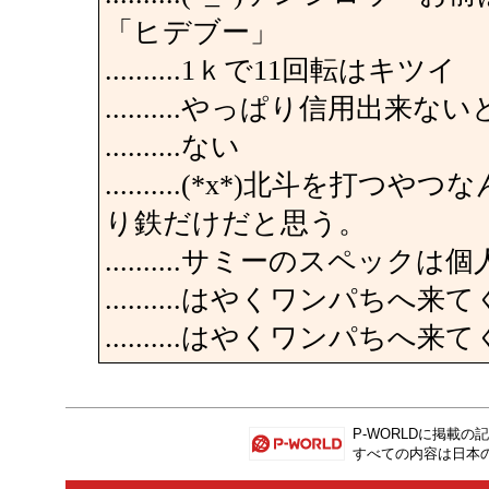
「ヒデブー」
..........1ｋで11回転はキツイ
..........やっぱり信用出
..........ない
..........(*x*)北斗を
り鉄だけだと思う。
..........サミーのスペッ
..........はやくワンパち
..........はやくワンパち
P-WORLD
に掲載の記
すべての内容は日本