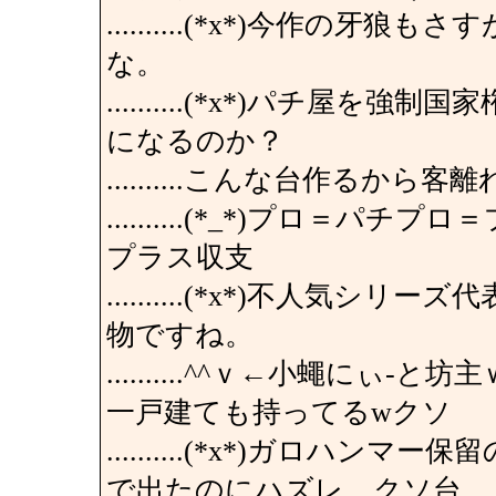
..........(*x*)今作
な。
..........(*x*)パチ
になるのか？
..........こんな台作るから客
..........(*_*)プロ
プラス収支
..........(*x*)不人気
物ですね。
..........^^ｖ←小蠅に
一戸建ても持ってるwクソ
..........(*x*)ガロ
で出たのにハズレ。クソ台。