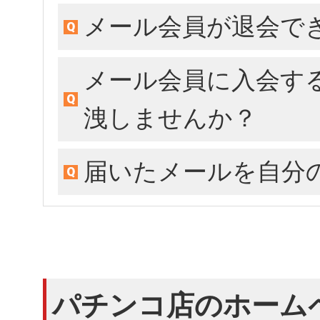
メール会員が退会で
メール会員に入会す
洩しませんか？
届いたメールを自分
パチンコ店のホーム