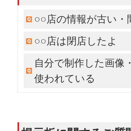
○○店の情報が古い・
○○店は閉店したよ
自分で制作した画像
使われている