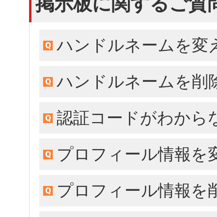
掲示板に関するご質
ハンドルネームを変
ハンドルネームを削
認証コードがわから
プロフィール情報を
プロフィール情報を