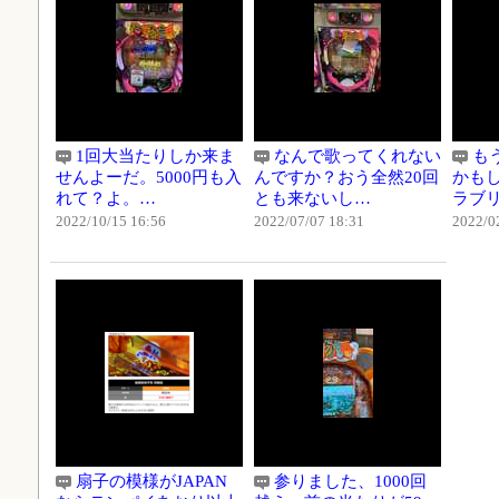
1回大当たりしか来ま
なんで歌ってくれない
も
せんよーだ。5000円も入
んですか？おう全然20回
かも
れて？よ。…
とも来ないし…
ラブ
2022/10/15 16:56
2022/07/07 18:31
2022/0
扇子の模様がJAPAN
参りました、1000回