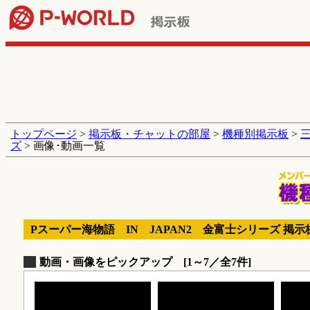
トップページ
>
掲示板・チャットの部屋
>
機種別掲示板
>
ズ
> 画像･動画一覧
Pスーパー海物語 IN JAPAN2 金富士シリーズ 掲示
動画・画像をピックアップ [1～7／全7件]