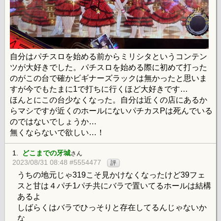
自分はパチスロを始める前からミリシタというコンテン
ツが大好きでした。パチスロを始める際に初めて打った
のがこの台で確かビギナーズラックは無かったと思いま
すが今でもたまに1で打ちに行くほど大好きです…
ほんとにこの台少なくなった。自分は近くの店にあるか
らマシですが近くのホールにないパチカスPは死んでいる
のではないでしょうか…
無くならないで欲しい…！
1.
どこまでの牙城
さん
2023/08/31 08:48 #5554477
評
うちの地元じゃ319こそ見かけなくなったけど39フェ
スと甘は４パチ1パチ共にバラで置いてるホールは結構
あるよ
しばらくはバラでひっそりと存在してるんじゃないか
な