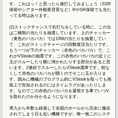
す。これはっ！と思ったら連打してみましょう（SSR
保留やシアター外観夜背景など）RやSR保留でも当た
ってる時はあります。
(2)ストックチャンスで右打ちをしている時に、この台
は二種類の当たりを抽選しています。上のチャッカー
（黄色のパカパカ）では1/99の当たりを抽選してい
て、これがストックチャージの回数復活当たりです。
もう一つが下のチャッカー（赤色のパカパカ）で、こ
れがVStookの抽選です。この赤色のパカパカの近くに
玉がスルーしたり横に弾かれたりする部分があると思
います。2連続でスルーしたらVStook濃厚です。程な
くして赤色のパカパカが開くのでそこに玉が入りま
す。因みに機械のプログラム的にVStookを取っても画
面上で告知されるのにはタイムラグがあったりしま
す。なのでこの赤色のパカパカを凝視する事でいつV
を取れたのか分かるようになります。
導入から年数も経過して全国のホールから完全に撤去
されてしまう日も近い機種ですが、唯一無二のシステ