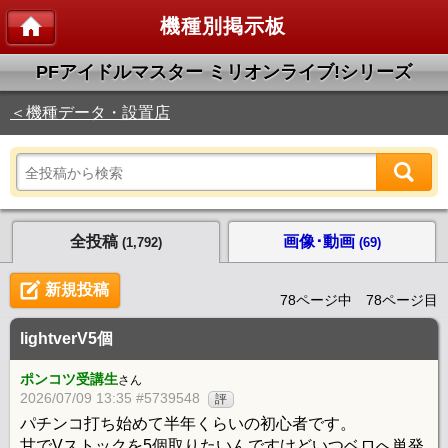
機種別掲示板
PFアイドルマスター ミリオンライブ!シリーズ
＜機種データ・設置店
全投稿
画像･動画
(1,792)
(69)
新規投稿
78ページ中 78ページ目
lightverV5個
ポンコツ受講生
さん
2026/07/09 13:35 #5739548
評
パチンコ打ち始めて半年くらいの初心者です。
甘でVストックを5個取りたいんですけどいつベロへ単発