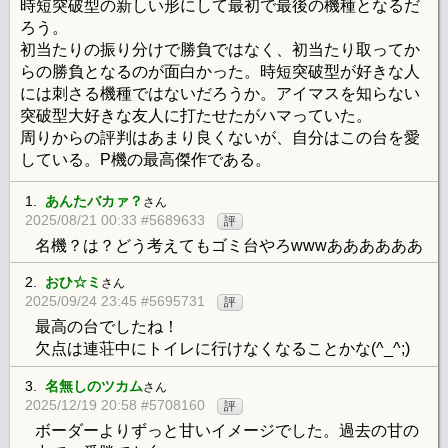
時短突破型の新しい形にして最初で最後の機種となるだ
ろう。
初当たりの振り分けで勝負ではなく、初当たり取ってか
らの勝負となるのが面白かった。時短突破型が好きな人
には刺さる機種ではないだろうか。アイマスを知らない
突破型大好きな友人に打たせたがハマっていた。
周りからの評判はあまり良くないが、自分はこの台を愛
している。P機の最高傑作である。
1.
あんたバカァ？
さん
2025/08/21 00:33 #5689633
評
名機？は？どう考えてもゴミ台やろwwwああああああ
2.
おひ☆ミ
さん
2025/09/24 23:45 #5695731
評
最高の台でしたね！
欠点は連荘中にトイレに行けなくなることかな(^_^;)
3.
名無しのツカム
さん
2025/12/19 20:58 #5708160
評
ボーダーよりずっと甘いイメージでした。過去の甘の