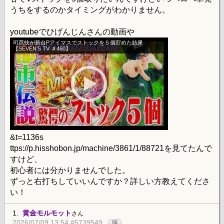
うちをするのかタイミングがわかりません。
youtubeでひげんじんさんの動画や
司芭扶が新台Pアイマスでストックを５個貯めた結果
【SEVEN'S TV ＃460】
&t=1136s
ttps://p.hisshobon.jp/machine/3861/1/88721を見てたんで
すけど、
初心者には分かりませんでした。
ずっと右打ちしていいんですか？詳しい方教えてくださ
い！
1.
黄金モルモット
さん
2026/07/09 13:54 #5739549
評