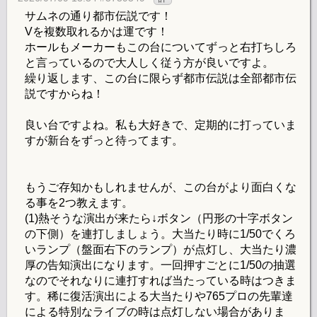
サムネの通り都市伝説です！
Vを複数取れるかは運です！
ホールもメーカーもこの台についてずっと右打ちしろ
と言っているので大人しく従う方が良いですよ。
繰り返します、この台に限らず都市伝説は全部都市伝
説ですからね！
良い台ですよね。私も大好きで、定期的に打っていま
すが新台をずっと待ってます。
もうご存知かもしれませんが、この台がより面白くな
る事を2つ教えます。
(1)熱そうな演出が来たら↓ボタン（円形の十字ボタン
の下側）を連打しましょう。大当たり時に1/50でくろ
いランプ（盤面右下のランプ）が点灯し、大当たり濃
厚の告知演出になります。一回押すごとに1/50の抽選
なのでそれなりに連打すれば当たっている時はつきま
す。稀に復活演出による大当たりや765プロの先輩達
による特別なライブの時は点灯しない場合がありま