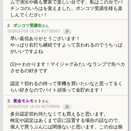
ムで演出や曲も豊富で楽しい台です。私はこの台でパ
チンコのいろはを覚えました。ポンコツ受講生様も楽
しんでください！
2.
ポンコツ受講生
さん
2026/07/09 16:34 #5739563
評
早い返信ありがとうございます！
やっぱり右打ち継続ですよって言われるのでうちっぱ
がいいですよね
(1)>> わかります！マイジャグみたいなランプで先ペカ
させるの好きです
認定？切れるの待って実機を買いたいなと思ってるく
らい好きなのでバイト頑張って金貯めます！
3.
黄金モルモット
さん
2026/07/09 16:50 #5739565
評
多分認定切れ待たなくても買えると思います。
検定や認定はあくまで店に設置する場合の話なので、
個人で買うぶんには関係ないと思います。この台は個