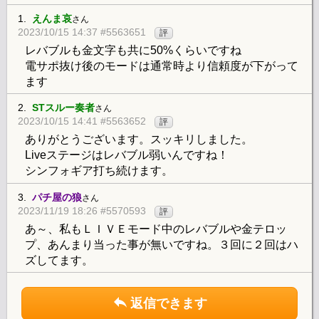
1.
えんま哀
さん
2023/10/15 14:37 #5563651
評
レバブルも金文字も共に50%くらいですね
電サポ抜け後のモードは通常時より信頼度が下がって
ます
2.
STスルー奏者
さん
2023/10/15 14:41 #5563652
評
ありがとうございます。スッキリしました。
Liveステージはレバブル弱いんですね！
シンフォギア打ち続けます。
3.
パチ屋の狼
さん
2023/11/19 18:26 #5570593
評
あ～、私もＬＩＶＥモード中のレバブルや金テロッ
プ、あんまり当った事が無いですね。３回に２回はハ
ズしてます。
返信できます