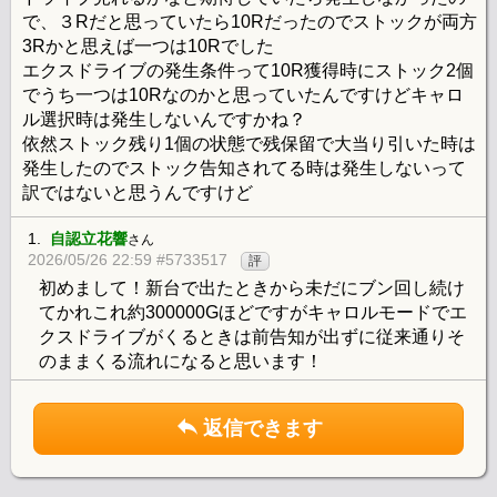
で、３Rだと思っていたら10Rだったのでストックが両方
3Rかと思えば一つは10Rでした
エクスドライブの発生条件って10R獲得時にストック2個
でうち一つは10Rなのかと思っていたんですけどキャロ
ル選択時は発生しないんですかね？
依然ストック残り1個の状態で残保留で大当り引いた時は
発生したのでストック告知されてる時は発生しないって
訳ではないと思うんですけど
1.
自認立花響
さん
2026/05/26 22:59 #5733517
評
初めまして！新台で出たときから未だにブン回し続け
てかれこれ約300000Gほどですがキャロルモードでエ
クスドライブがくるときは前告知が出ずに従来通りそ
のままくる流れになると思います！
返信できます