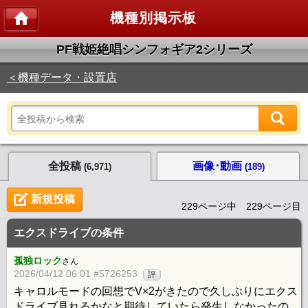
機種別掲示板
PF戦姫絶唱シンフォギア2シリーズ
＜機種データ・設置店
全投稿
画像･動画
(6,971)
(189)
新規投稿
229ページ中 229ページ目
エクスドライブの条件
孤独ロック
さん
2026/04/12 06:01 #5726253
評
キャロルモードの回想でV×2がきたので久しぶりにエクス
ドライブ見れるかなと期待していたら発生しなかったの