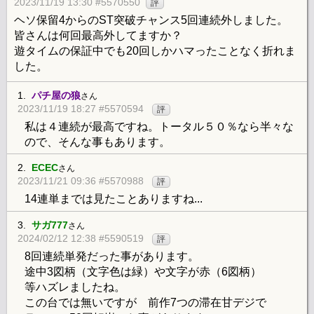
2023/11/19 13:30 #5570550
評
ヘソ保留4からのST突破チャンス5回連続外しました。
皆さんは何回最高外してますか？
遊タイムの保証中でも20回しかハマったことなく折れま
した。
1.
パチ屋の狼
さん
2023/11/19 18:27 #5570594
評
私は４連続が最高ですね。トータル５０％なら半々な
ので、そんな事もあります。
2.
ECEC
さん
2023/11/21 09:36 #5570988
評
14連単までは見たことありますね...
3.
サガ777
さん
2024/02/12 12:38 #5590519
評
8回連続単発だった事があります。
途中3図柄（文字色は緑）や文字が赤（6図柄）
等ハズレましたね。
この台では無いですが 前作7つの滞在甘デジで